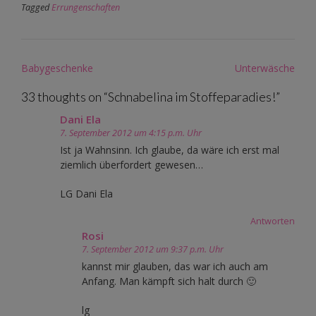
Tagged
Errungenschaften
Post
Babygeschenke
Unterwäsche
navigation
33 thoughts on “
Schnabelina im Stoffeparadies!
”
Dani Ela
7. September 2012 um 4:15 p.m. Uhr
Ist ja Wahnsinn. Ich glaube, da wäre ich erst mal
ziemlich überfordert gewesen…
LG Dani Ela
Antworten
Rosi
7. September 2012 um 9:37 p.m. Uhr
kannst mir glauben, das war ich auch am
Anfang. Man kämpft sich halt durch 🙂
lg