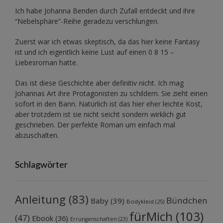
Ich habe Johanna Benden durch Zufall entdeckt und ihre
“Nebelsphäre”-Reihe
geradezu verschlungen.
Zuerst war ich etwas skeptisch, da das hier keine Fantasy
ist und ich eigentlich keine Lust auf einen 0 8 15 –
Liebesroman hatte.
Das ist diese Geschichte aber definitiv nicht. Ich mag
Johannas Art ihre Protagonisten zu schildern. Sie zieht einen
sofort in den Bann. Natürlich ist das hier eher leichte Kost,
aber trotzdem ist sie nicht seicht sondern wirklich gut
geschrieben. Der perfekte Roman um einfach mal
abzuschalten.
Schlagwörter
Anleitung
(83)
Bündchen
Baby
(39)
Bodykleid
(25)
fürMich
(103)
(47)
Ebook
(36)
Errungenschaften
(23)