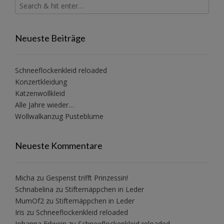
Neueste Beiträge
Schneeflockenkleid reloaded
Konzertkleidung
Katzenwollkleid
Alle Jahre wieder…
Wollwalkanzug Pusteblume
Neueste Kommentare
Micha
zu
Gespenst trifft Prinzessin!
Schnabelina
zu
Stiftemäppchen in Leder
MumOf2
zu
Stiftemäppchen in Leder
Iris
zu
Schneeflockenkleid reloaded
Johanna Erlwein
zu
Schneeflockenkleid reloaded