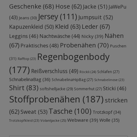
Geschenke
(68)
Hose
(62)
Jacke
(51)
JaWePu
Jersey
(111)
Jumpsuit
(52)
(43)
Jeans
(30)
Kleid
(63)
Leder
(67)
Kapuzenkleid
(50)
Nähen
Leggins
(46)
Nachtwäsche
(44)
Nicky
(39)
Probenähen
(70)
(67)
Praktisches
(48)
Puschen
Regenbogenbody
(31)
Rafftop
(23)
(177)
Reißverschluss
(49)
Schlafen
(27)
Röckli
(24)
SchnabelinaBag
(36)
SchnabelinaHipBag
(27)
Schnabelinose
(23)
Shirt
(83)
Sticki
(46)
softshelljacke
(29)
Sommerhut
(27)
Stoffprobenähen
(187)
stricken
Tasche
(100)
(62)
Sweat
(53)
Trotzkopf
(34)
Webware
(39)
Wolle
(35)
Volantjacke
(25)
Trotzkopfkleid
(23)