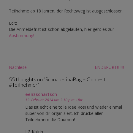
Teilnahme ab 18 Jahren, der Rechtsweg ist ausgeschlossen.
Edit:
Die Anmeldefrist ist schon abgelaufen, hier geht es zur
Abstimmung!
Post
Nachlese
ENDSPURT!!!!!!!!
navigation
55 thoughts on “
SchnabelinaBag – Contest
#Teilnehmer
”
eenzschartsch
13. Februar 2014 um 3:10 p.m. Uhr
Das ist echt eine tolle Idee Rosi und wieder einmal
super von dir organisiert. Ich drücke allen
Teilnehmern die Daumen!
LG Katrin