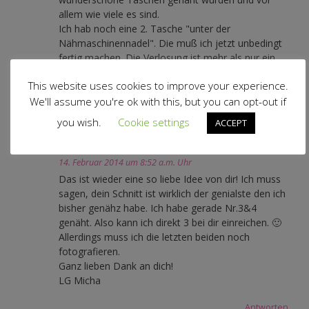
allem wie viele es sind.
Ich hab noch eine 2. Tasche "unter der
Nähmaschinennadel". Die muß ich jetzt unbedingt
fertig machen. Die Verlosung ist mehr als nur ein
Anreiz dazu (lach).
This website uses cookies to improve your experience.
Ganz liebe Grüße schickt Dir
Bastelhexe-Barbara
We'll assume you're ok with this, but you can opt-out if
you wish.
Cookie settings
ACCEPT
Antworten
Micha
14. Februar 2014 um 8:52 a.m. Uhr
Das ist wieder eine so liebe Idee von dir! Ich muss
sagen, dein Schnitt ist wirklich der genialste den ich
bisher genähz habe. Ich habe gerade Nr.3&4
genäht. Also kann ich direkt 3 bei dir einreichen. 🙂
Allerdings muss ich die letzten beiden noch
fotografieren.
Ganz lieben Dank an dich!
LG Micha
Antworten