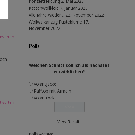
Konzertkleidung
2. Mai 2023
Katzenwollkleid
7. Januar 2023
Alle Jahre wieder…
22. November 2022
Wollwalkanzug Pusteblume
17.
November 2022
tworten
Polls
noch
Welchen Schnitt soll ich als nächstes
verwirklichen?
Volantjacke
Rafftop mit Ärmeln
Volantrock
tworten
View Results
Polls Archive