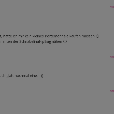
An
et, hätte ich mir kein kleines Portemonnaie kaufen müssen 😉
Varianten der SchnabelinaHipBag nähen 🙂
An
och glatt nochmal eine. :-))
An