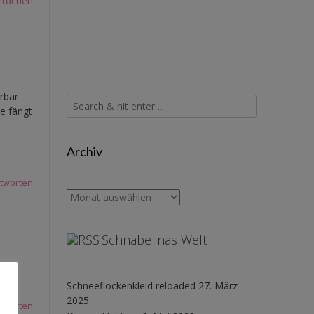
erdchen
rbar
e fängt
Archiv
tworten
Archiv
Schnabelinas Welt
Schneeflockenkleid reloaded
27. März
2025
tworten