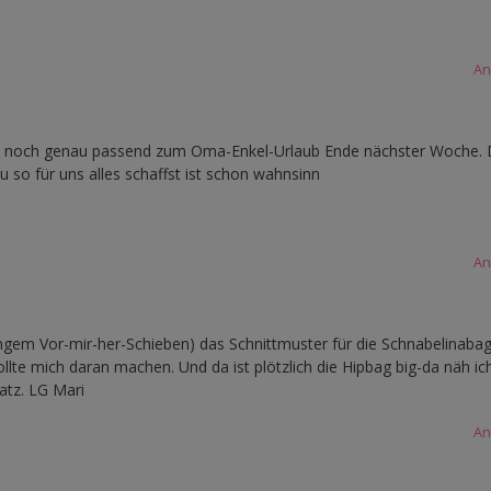
An
mt noch genau passend zum Oma-Enkel-Urlaub Ende nächster Woche. 
 so für uns alles schaffst ist schon wahnsinn
An
ngem Vor-mir-her-Schieben) das Schnittmuster für die Schnabelinaba
lte mich daran machen. Und da ist plötzlich die Hipbag big-da näh ic
atz. LG Mari
An