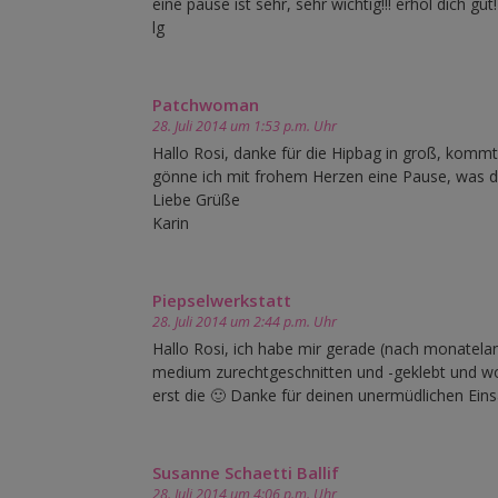
eine pause ist sehr, sehr wichtig!!! erhol dich gut!
lg
Patchwoman
28. Juli 2014 um 1:53 p.m. Uhr
Hallo Rosi, danke für die Hipbag in groß, kom
gönne ich mit frohem Herzen eine Pause, was du
Liebe Grüße
Karin
Piepselwerkstatt
28. Juli 2014 um 2:44 p.m. Uhr
Hallo Rosi, ich habe mir gerade (nach monatela
medium zurechtgeschnitten und -geklebt und wol
erst die 🙂 Danke für deinen unermüdlichen Eins
Susanne Schaetti Ballif
28. Juli 2014 um 4:06 p.m. Uhr