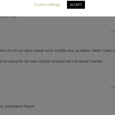
Cookie settings
ACCEPT
macht hast.
An
sehen ob ich vor dem Urlaub noch schaffe eine zu nähen. Vielen Dank 
nd ich wünsche Dir eine schöne Sommerzeit mit deiner Familie!
An
fte, erholsame Pause!