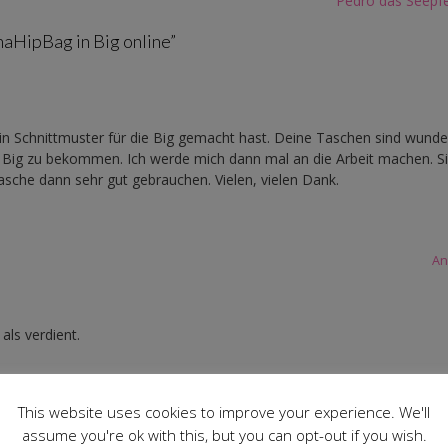
Pedro das Seepf
naHipBag in Big online
”
ein Schnittmuster für die Big gemacht hast. Deine Taschen sind wunde
 Big zu bekommen. Ich werde mich dann mal an die Arbeit machen. Si
asche dann sehr gut gebrauchen. Vielen, vielen Dank.
An
als verdient.
This website uses cookies to improve your experience. We'll
assume you're ok with this, but you can opt-out if you wish.
An