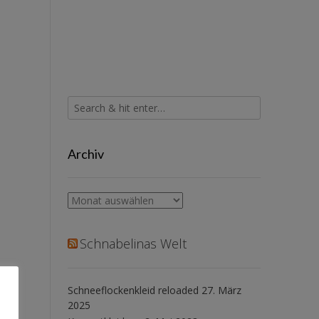
Archiv
Archiv
Schnabelinas Welt
Schneeflockenkleid reloaded
27. März
2025