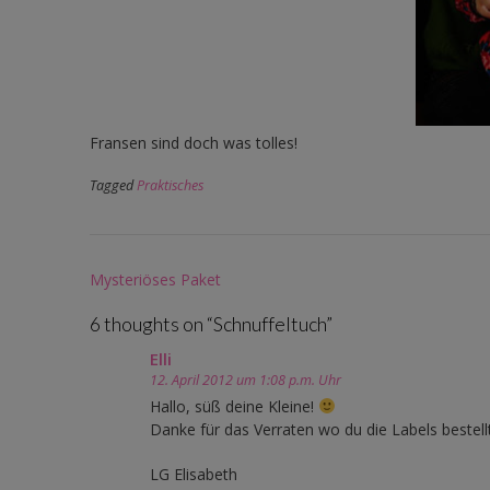
Fransen sind doch was tolles!
Tagged
Praktisches
Post
Mysteriöses Paket
navigation
6 thoughts on “
Schnuffeltuch
”
Elli
12. April 2012 um 1:08 p.m. Uhr
Hallo, süß deine Kleine!
Danke für das Verraten wo du die Labels bestell
LG Elisabeth