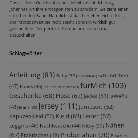
Das ist diese Geschichte aber definitiv nicht. Ich mag
Johannas Art ihre Protagonisten zu schildern. Sie zieht einen
sofort in den Bann. Natürlich ist das hier eher leichte Kost,
aber trotzdem ist sie nicht seicht sondern wirklich gut
geschrieben. Der perfekte Roman um einfach mal
abzuschalten.
Schlagwörter
Anleitung
(83)
Bündchen
Baby
(39)
Bodykleid
(25)
fürMich
(103)
(47)
Ebook
(36)
Errungenschaften
(23)
Geschenke
(68)
Hose
(62)
Jacke
(51)
JaWePu
Jersey
(111)
Jumpsuit
(52)
(43)
Jeans
(30)
Kleid
(63)
Leder
(67)
Kapuzenkleid
(50)
Nähen
Leggins
(46)
Nachtwäsche
(44)
Nicky
(39)
Probenähen
(70)
(67)
Praktisches
(48)
Puschen