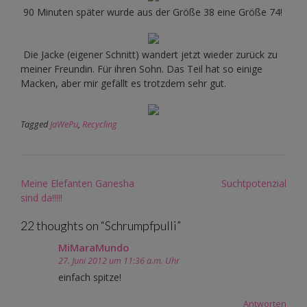
90 Minuten später wurde aus der Größe 38 eine Größe 74!
Die Jacke (eigener Schnitt) wandert jetzt wieder zurück zu
meiner Freundin. Für ihren Sohn. Das Teil hat so einige
Macken, aber mir gefällt es trotzdem sehr gut.
Tagged
JaWePu
,
Recycling
Post
Meine Elefanten Ganesha
Suchtpotenzial
navigation
sind da!!!!!
22 thoughts on “
Schrumpfpulli
”
MiMaraMundo
27. Juni 2012 um 11:36 a.m. Uhr
einfach spitze!
Antworten