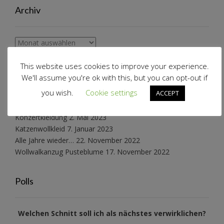
Archiv
Archiv
This website uses cookies to improve your experience.
Schnabelinas Welt
We'll assume you're ok with this, but you can opt-out if
you wish.
Cookie settings
ACCEPT
Schneeflockenkleid reloaded
27. März 2025
Konzertkleidung
2. Mai 2023
Katzenwollkleid
7. Januar 2023
Alle Jahre wieder…
22. November 2022
Wollwalkanzug Pusteblume
17. November 2022
Polls
Welchen Schnitt soll ich als nächstes verwirklichen?