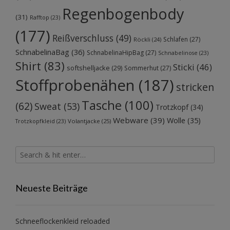
Regenbogenbody
(31)
Rafftop
(23)
(177)
Reißverschluss
(49)
Schlafen
(27)
Röckli
(24)
SchnabelinaBag
(36)
SchnabelinaHipBag
(27)
Schnabelinose
(23)
Shirt
(83)
Sticki
(46)
softshelljacke
(29)
Sommerhut
(27)
Stoffprobenähen
(187)
stricken
Tasche
(100)
(62)
Sweat
(53)
Trotzkopf
(34)
Webware
(39)
Wolle
(35)
Volantjacke
(25)
Trotzkopfkleid
(23)
Neueste Beiträge
Schneeflockenkleid reloaded