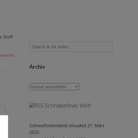
s Stoff
tworten
Archiv
Archiv
Schnabelinas Welt
Schneeflockenkleid reloaded
27. März
2025