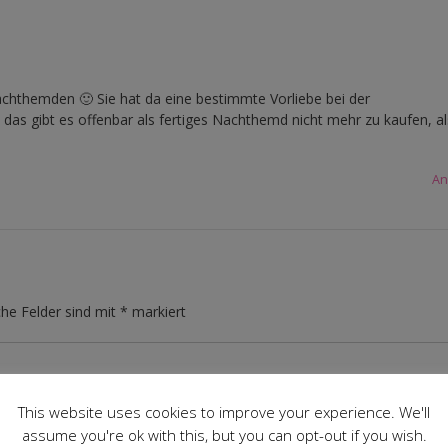
themden 🙂 Sie hat da eine bestimmte Vorliebe bei der
s gibt es offenbar als fertiges Nachthemd nicht mehr zu kaufen, al
An
che Felder sind mit
*
markiert
This website uses cookies to improve your experience. We'll
assume you're ok with this, but you can opt-out if you wish.