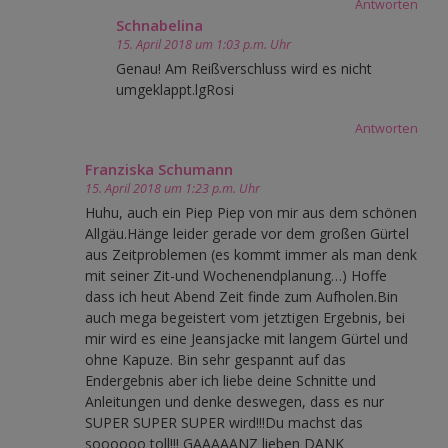
Antworten
Schnabelina
15. April 2018 um 1:03 p.m. Uhr
Genau! Am Reißverschluss wird es nicht
umgeklappt.lgRosi
Antworten
Franziska Schumann
15. April 2018 um 1:23 p.m. Uhr
Huhu, auch ein Piep Piep von mir aus dem schönen
Allgäu.Hänge leider gerade vor dem großen Gürtel
aus Zeitproblemen (es kommt immer als man denk
mit seiner Zit-und Wochenendplanung…) Hoffe
dass ich heut Abend Zeit finde zum Aufholen.Bin
auch mega begeistert vom jetztigen Ergebnis, bei
mir wird es eine Jeansjacke mit langem Gürtel und
ohne Kapuze. Bin sehr gespannt auf das
Endergebnis aber ich liebe deine Schnitte und
Anleitungen und denke deswegen, dass es nur
SUPER SUPER SUPER wird!!!Du machst das
soooooo toll!!! GAAAAANZ lieben DANK