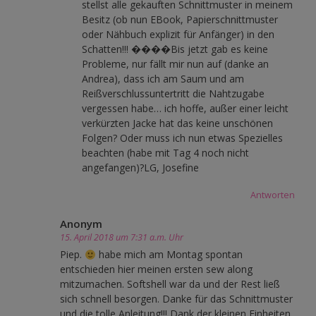
stellst alle gekauften Schnittmuster in meinem
Besitz (ob nun EBook, Papierschnittmuster
oder Nähbuch explizit für Anfänger) in den
Schatten!!! ����Bis jetzt gab es keine
Probleme, nur fällt mir nun auf (danke an
Andrea), dass ich am Saum und am
Reißverschlussuntertritt die Nahtzugabe
vergessen habe… ich hoffe, außer einer leicht
verkürzten Jacke hat das keine unschönen
Folgen? Oder muss ich nun etwas Spezielles
beachten (habe mit Tag 4 noch nicht
angefangen)?LG, Josefine
Antworten
Anonym
15. April 2018 um 7:31 a.m. Uhr
Piep.
habe mich am Montag spontan
entschieden hier meinen ersten sew along
mitzumachen. Softshell war da und der Rest ließ
sich schnell besorgen. Danke für das Schnittmuster
und die tolle Anleitung!!! Dank der kleinen Einheiten