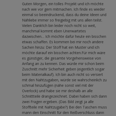
Guten Morgen, ein tolles Projekt und ich möchte
nach wie vor gern mitmachen. Ich finde es wieder
einmal so beeindruckend, dass du deine Ideen und
Nähliebe immer so freigiebig mit uns allen teilst.
Vielen Dank!Ich bin leider noch nicht so weit,
manchmal kommt eben Unerwartetes
dazwischen… Ich möchte dafür heute ein bisschen
etwas schaffen. Es kommen bei mir noch andere
Sachen hinzu: Der Stoff hat ein Muster und ich
möchte darauf ein bisschen achten.Für mich wäre
es günstiger, die gesamte Vorgehensweise von
Anfang an zu kennen. Das würde mir schon beim
Zuschnitt mehr Sicherheit geben (eigentlich sogar
beim Materialkauf). Ich bin auch nicht so versiert
mit den Nahtzugaben, würde sie wahrscheinlich zu
schmal hinzufügen (nähe sonst viel mit der
Overlock) und habe sie mir deshalb an alle
Schnittteile drangezeichnet. Dabei haben sich dann
zwei Fragen ergeben. (Das Bild zeigt ja alle
Stoffteile mit Nahtzugabe?) Bei den Taschen muss
mann den Einschnitt für den Reißverschluss dann