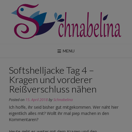
Skip
to
content
MENU
Softshelljacke Tag 4 –
Kragen und vorderer
Reißverschluss nähen
Posted on
15. April 2018
by
Schnabelina
Ich hoffe, ihr seid bisher gut mitgekommen. Wer näht hier
eigentlich alles mit? Wollt ihr mal piep machen in den
Kommentaren?
Heute geht es weiter mit dem Kragen und den