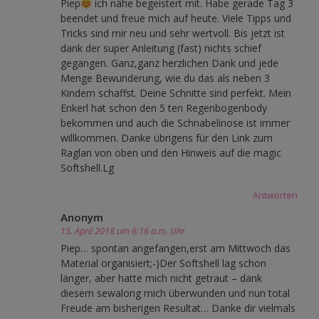
Piep
ich nähe begeistert mit. Habe gerade Tag 3
beendet und freue mich auf heute. Viele Tipps und
Tricks sind mir neu und sehr wertvoll. Bis jetzt ist
dank der super Anleitung (fast) nichts schief
gegangen. Ganz,ganz herzlichen Dank und jede
Menge Bewunderung, wie du das als neben 3
Kindern schaffst. Deine Schnitte sind perfekt. Mein
Enkerl hat schon den 5 ten Regenbogenbody
bekommen und auch die Schnabelinose ist immer
willkommen. Danke übrigens für den Link zum
Raglan von oben und den Hinweis auf die magic
Softshell.Lg
Antworten
Anonym
15. April 2018 um 6:16 a.m. Uhr
Piep… spontan angefangen,erst am Mittwoch das
Material organisiert;-)Der Softshell lag schon
länger, aber hatte mich nicht getraut – dank
diesem sewalong mich überwunden und nun total
Freude am bisherigen Resultat… Danke dir vielmals