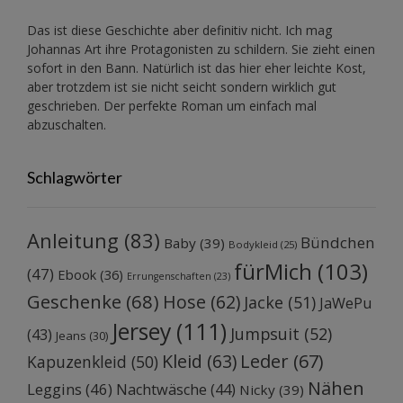
Das ist diese Geschichte aber definitiv nicht. Ich mag
Johannas Art ihre Protagonisten zu schildern. Sie zieht einen
sofort in den Bann. Natürlich ist das hier eher leichte Kost,
aber trotzdem ist sie nicht seicht sondern wirklich gut
geschrieben. Der perfekte Roman um einfach mal
abzuschalten.
Schlagwörter
Anleitung
(83)
Bündchen
Baby
(39)
Bodykleid
(25)
fürMich
(103)
(47)
Ebook
(36)
Errungenschaften
(23)
Geschenke
(68)
Hose
(62)
Jacke
(51)
JaWePu
Jersey
(111)
Jumpsuit
(52)
(43)
Jeans
(30)
Kleid
(63)
Leder
(67)
Kapuzenkleid
(50)
Nähen
Leggins
(46)
Nachtwäsche
(44)
Nicky
(39)