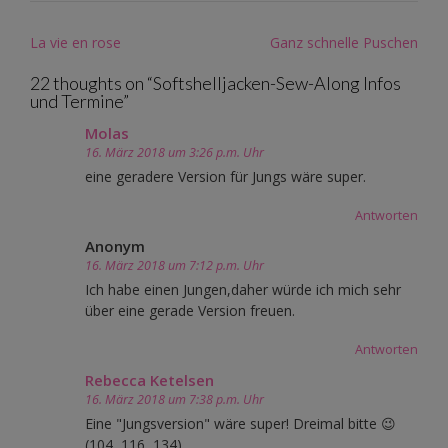
Post
La vie en rose
Ganz schnelle Puschen
navigation
22 thoughts on “
Softshelljacken-Sew-Along Infos
und Termine
”
Molas
16. März 2018 um 3:26 p.m. Uhr
eine geradere Version für Jungs wäre super.
Antworten
Anonym
16. März 2018 um 7:12 p.m. Uhr
Ich habe einen Jungen,daher würde ich mich sehr
über eine gerade Version freuen.
Antworten
Rebecca Ketelsen
16. März 2018 um 7:38 p.m. Uhr
Eine "Jungsversion" wäre super! Dreimal bitte 😉
(104, 116, 134)