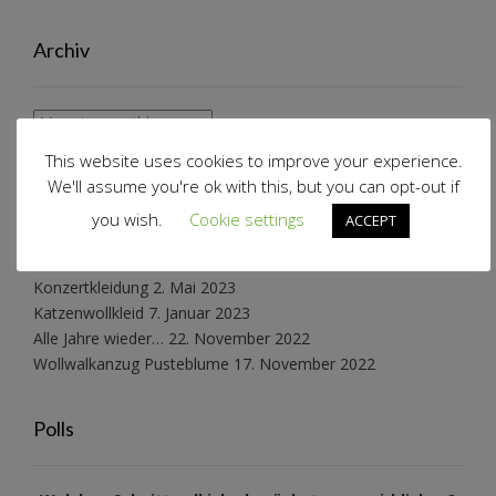
Archiv
Archiv
This website uses cookies to improve your experience.
We'll assume you're ok with this, but you can opt-out if
Schnabelinas Welt
you wish.
Cookie settings
ACCEPT
Schneeflockenkleid reloaded
27. März 2025
Konzertkleidung
2. Mai 2023
Katzenwollkleid
7. Januar 2023
Alle Jahre wieder…
22. November 2022
Wollwalkanzug Pusteblume
17. November 2022
Polls