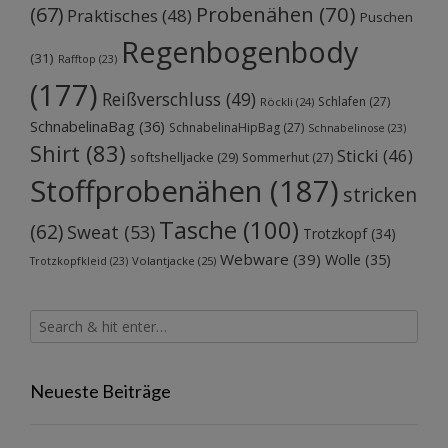
Probenähen
(70)
(67)
Praktisches
(48)
Puschen
Regenbogenbody
(31)
Rafftop
(23)
(177)
Reißverschluss
(49)
Schlafen
(27)
Röckli
(24)
SchnabelinaBag
(36)
SchnabelinaHipBag
(27)
Schnabelinose
(23)
Shirt
(83)
Sticki
(46)
softshelljacke
(29)
Sommerhut
(27)
Stoffprobenähen
(187)
stricken
Tasche
(100)
(62)
Sweat
(53)
Trotzkopf
(34)
Webware
(39)
Wolle
(35)
Volantjacke
(25)
Trotzkopfkleid
(23)
Neueste Beiträge