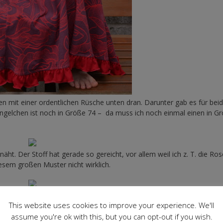
n mit einer ordentlichen Rüsche unten dran. Darunter gab es für beid
ngelchen ist noch in Größe 74 – da muss ich noch einmal einen in G
ht. Der Stoff hat gerade so gereicht, vor allem weil ich z. T. die Ro
sem großen Muster nicht wirklich.
This website uses cookies to improve your experience. We'll
assume you're ok with this, but you can opt-out if you wish.