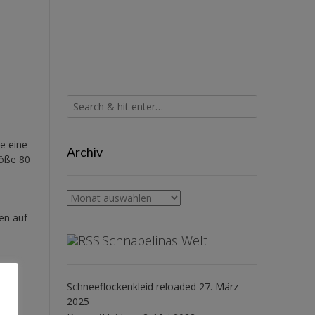
e eine
Archiv
röße 80
Archiv
sen auf
Schnabelinas Welt
Schneeflockenkleid reloaded
27. März
2025