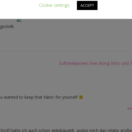
g stellen konnte – im Moment ist das Softshelljackenprojekt in der heiß
Cookie settings
ACCEPT
und Veränderungen umsetzen. Deswegen heute nur in aller Kürze hier.
estellt.
Softshelljacken-Sew-Along Infos und 
you wanted to keep that fabric for yourself
An
toff hatte ich auch schon geliebäugelt, wobei mich das relativ große