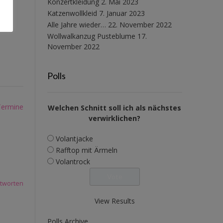
Konzertkleidung
2. Mai 2023
en
Katzenwollkleid
7. Januar 2023
Alle Jahre wieder…
22. November 2022
Wollwalkanzug Pusteblume
17.
November 2022
Polls
Termine
Welchen Schnitt soll ich als nächstes
verwirklichen?
Volantjacke
Rafftop mit Ärmeln
Volantrock
tworten
View Results
Polls Archive