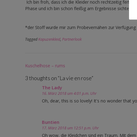
Ich bin froh, dass ich die Kleider noch rechtzeitig ferti
Phase und ich bin schon fleißig am Ergebnisse sichten 
*der Stoff wurde mir zum Probevernähen zur Verfügung g
Tagged
Kapuzenkleid
,
Partnerlook
Post
Kuschelhose – rums
navigation
3 thoughts on “
La vie en rose
”
The Lady
16. März 2018 um 4:01 p.m. Uhr
Oh, dear, this is so lovely! It's no wonder that 
Buntien
17. März 2018 um 12:51 p.m. Uhr
Oh wow, die Kleidchen sind ein Traum. Mit dem S