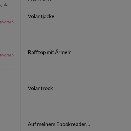
g, da
Volantjacke
tworten
Rafftop mit Ärmeln
tworten
Volantrock
Auf meinem Ebookreader…