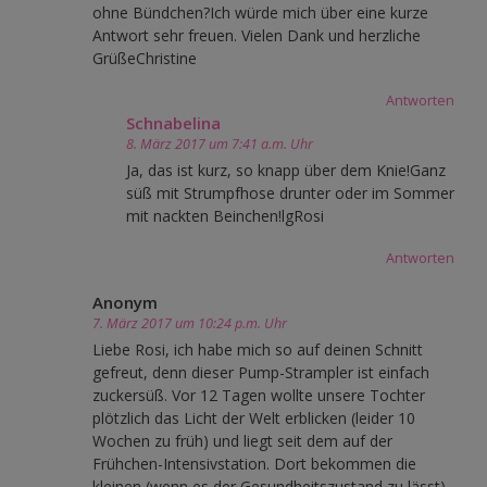
ohne Bündchen?Ich würde mich über eine kurze
Antwort sehr freuen. Vielen Dank und herzliche
GrüßeChristine
Antworten
Schnabelina
8. März 2017 um 7:41 a.m. Uhr
Ja, das ist kurz, so knapp über dem Knie!Ganz
süß mit Strumpfhose drunter oder im Sommer
mit nackten Beinchen!lgRosi
Antworten
Anonym
7. März 2017 um 10:24 p.m. Uhr
Liebe Rosi, ich habe mich so auf deinen Schnitt
gefreut, denn dieser Pump-Strampler ist einfach
zuckersüß. Vor 12 Tagen wollte unsere Tochter
plötzlich das Licht der Welt erblicken (leider 10
Wochen zu früh) und liegt seit dem auf der
Frühchen-Intensivstation. Dort bekommen die
kleinen (wenn es der Gesundheitszustand zu lässt)