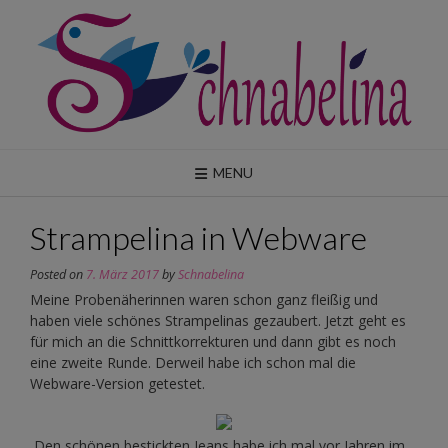
Skip
to
content
MENU
Strampelina in Webware
Posted on
7. März 2017
by
Schnabelina
Meine Probenäherinnen waren schon ganz fleißig und
haben viele schönes Strampelinas gezaubert. Jetzt geht es
für mich an die Schnittkorrekturen und dann gibt es noch
eine zweite Runde. Derweil habe ich schon mal die
Webware-Version getestet.
Den schönen bestickten Jeans habe ich mal vor Jahren im