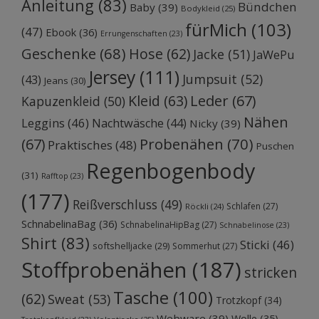
Anleitung
(83)
Bündchen
Baby
(39)
Bodykleid
(25)
fürMich
(103)
(47)
Ebook
(36)
Errungenschaften
(23)
Geschenke
(68)
Hose
(62)
Jacke
(51)
JaWePu
Jersey
(111)
Jumpsuit
(52)
(43)
Jeans
(30)
Kleid
(63)
Leder
(67)
Kapuzenkleid
(50)
Nähen
Leggins
(46)
Nachtwäsche
(44)
Nicky
(39)
Probenähen
(70)
(67)
Praktisches
(48)
Puschen
Regenbogenbody
(31)
Rafftop
(23)
(177)
Reißverschluss
(49)
Schlafen
(27)
Röckli
(24)
SchnabelinaBag
(36)
SchnabelinaHipBag
(27)
Schnabelinose
(23)
Shirt
(83)
Sticki
(46)
softshelljacke
(29)
Sommerhut
(27)
Stoffprobenähen
(187)
stricken
Tasche
(100)
(62)
Sweat
(53)
Trotzkopf
(34)
Webware
(39)
Wolle
(35)