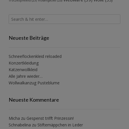
Volantjacke
(25)
Trotzkopfkleid
(23)
Neueste Beiträge
Schneeflockenkleid reloaded
Konzertkleidung
Katzenwollkleid
Alle Jahre wieder…
Wollwalkanzug Pusteblume
Neueste Kommentare
Micha
zu
Gespenst trifft Prinzessin!
Schnabelina
zu
Stiftemäppchen in Leder