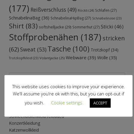
(177)
Reißverschluss
(49)
Schlafen
(27)
Röckli
(24)
SchnabelinaBag
(36)
SchnabelinaHipBag
(27)
Schnabelinose
(23)
Shirt
(83)
Sticki
(46)
softshelljacke
(29)
Sommerhut
(27)
Stoffprobenähen
(187)
stricken
Tasche
(100)
(62)
Sweat
(53)
Trotzkopf
(34)
Webware
(39)
Wolle
(35)
Volantjacke
(25)
Trotzkopfkleid
(23)
This website uses cookies to improve your experience.
We'll assume you're ok with this, but you can opt-out if
Neueste Beiträge
you wish.
Cookie settings
ACCEPT
Schneeflockenkleid reloaded
Konzertkleidung
Katzenwollkleid