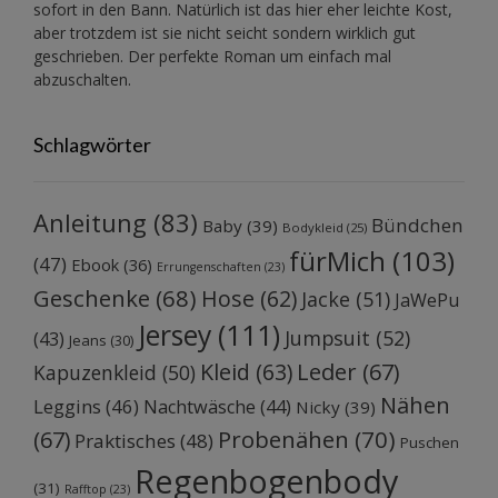
sofort in den Bann. Natürlich ist das hier eher leichte Kost,
aber trotzdem ist sie nicht seicht sondern wirklich gut
geschrieben. Der perfekte Roman um einfach mal
abzuschalten.
Schlagwörter
Anleitung
(83)
Bündchen
Baby
(39)
Bodykleid
(25)
fürMich
(103)
(47)
Ebook
(36)
Errungenschaften
(23)
Geschenke
(68)
Hose
(62)
Jacke
(51)
JaWePu
Jersey
(111)
Jumpsuit
(52)
(43)
Jeans
(30)
Kleid
(63)
Leder
(67)
Kapuzenkleid
(50)
Nähen
Leggins
(46)
Nachtwäsche
(44)
Nicky
(39)
Probenähen
(70)
(67)
Praktisches
(48)
Puschen
Regenbogenbody
(31)
Rafftop
(23)