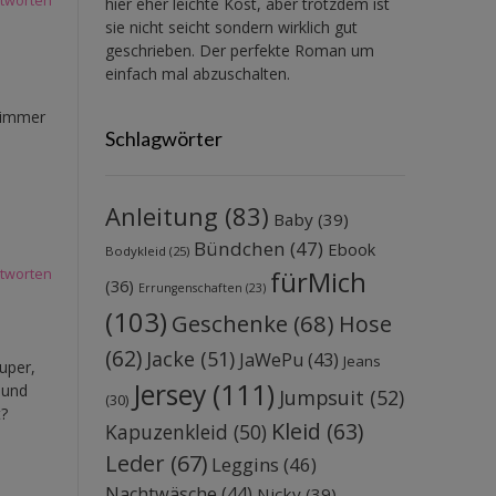
tworten
hier eher leichte Kost, aber trotzdem ist
sie nicht seicht sondern wirklich gut
geschrieben. Der perfekte Roman um
einfach mal abzuschalten.
e immer
Schlagwörter
Anleitung
(83)
Baby
(39)
Bündchen
(47)
Ebook
Bodykleid
(25)
fürMich
tworten
(36)
Errungenschaften
(23)
(103)
Geschenke
(68)
Hose
(62)
Jacke
(51)
JaWePu
(43)
Jeans
uper,
Jersey
(111)
 und
Jumpsuit
(52)
(30)
t?
Kleid
(63)
Kapuzenkleid
(50)
Leder
(67)
Leggins
(46)
Nachtwäsche
(44)
Nicky
(39)