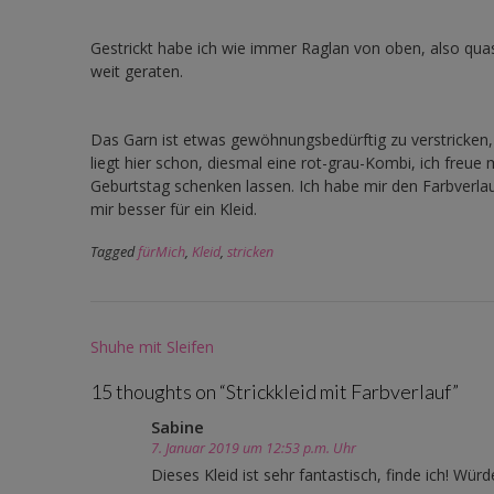
Gestrickt habe ich wie immer Raglan von oben, also quasi
weit geraten.
Das Garn ist etwas gewöhnungsbedürftig zu verstricken, 
liegt hier schon, diesmal eine rot-grau-Kombi, ich freue
Geburtstag schenken lassen. Ich habe mir den Farbverla
mir besser für ein Kleid.
Tagged
fürMich
,
Kleid
,
stricken
Post
Shuhe mit Sleifen
navigation
15 thoughts on “
Strickkleid mit Farbverlauf
”
Sabine
7. Januar 2019 um 12:53 p.m. Uhr
Dieses Kleid ist sehr fantastisch, finde ich! Wür