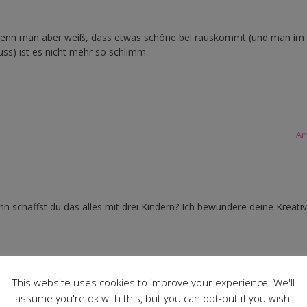
 Wenn man aber weiß, dass etwas schöne bei rauskommt (und man im
uss) ist es nicht mehr so schlimm.
An
nn schaffst du das alles mit drei Kindern? Ich bewundere deine Kreativ
An
This website uses cookies to improve your experience. We'll
assume you're ok with this, but you can opt-out if you wish.