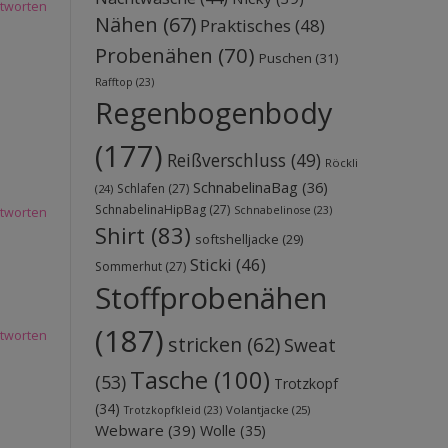
tworten
Nähen
(67)
Praktisches
(48)
Probenähen
(70)
Puschen
(31)
Rafftop
(23)
Regenbogenbody
(177)
Reißverschluss
(49)
Röckli
SchnabelinaBag
(36)
Schlafen
(27)
(24)
SchnabelinaHipBag
(27)
Schnabelinose
(23)
tworten
Shirt
(83)
softshelljacke
(29)
Sticki
(46)
Sommerhut
(27)
Stoffprobenähen
(187)
tworten
stricken
(62)
Sweat
Tasche
(100)
(53)
Trotzkopf
(34)
Volantjacke
(25)
Trotzkopfkleid
(23)
Webware
(39)
Wolle
(35)