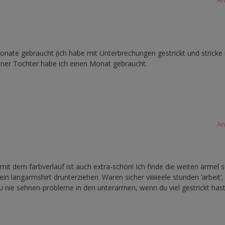
An
onate gebraucht (ich habe mit Unterbrechungen gestrickt und strick
iner Tochter habe ich einen Monat gebraucht.
An
mit dem farbverlauf ist auch extra-schön! Ich finde die weiten ärmel s
 langarmshirt drunterziehen. Waren sicher viiiiieele stunden ‘arbeit’,
u nie sehnen-probleme in den unterarmen, wenn du viel gestrickt has