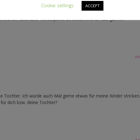
Cookie settings
ACCEPT
Fernseher, dass aber konsequent. So bekomme ich das gut hin.
An
ne Tochter. Ich würde auch Mal gerne etwas für meine Kinder stricken
 für dich bzw. deine Tochter?