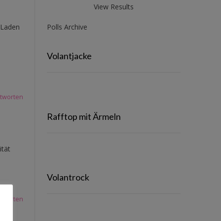
View Results
Polls Archive
 Laden
Volantjacke
tworten
Rafftop mit Ärmeln
ität
Volantrock
tworten