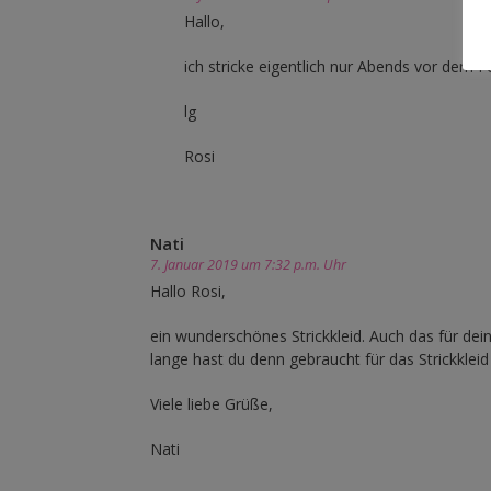
Hallo,
ich stricke eigentlich nur Abends vor dem 
lg
Rosi
Nati
7. Januar 2019 um 7:32 p.m. Uhr
Hallo Rosi,
ein wunderschönes Strickkleid. Auch das für dei
lange hast du denn gebraucht für das Strickkleid
Viele liebe Grüße,
Nati