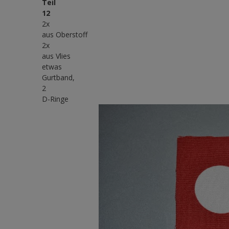
Teil
12
2x
aus Oberstoff
2x
aus Vlies
etwas
Gurtband,
2
D-Ringe