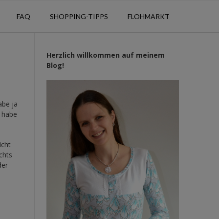
FAQ
SHOPPING-TIPPS
FLOHMARKT
Herzlich willkommen auf meinem
Blog!
abe ja
i habe
icht
chts
der