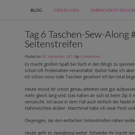
BLOG
FREEBOOKS
EMBROIDERY DESIG
Tag 6 Taschen-Sew-Along #Z
Seitenstreifen
Posted on
28. September 2013
by
Schnabelina
Es macht großen Spaß bei Euch in den Blogs zu spionier
schon oft Probenähen veranstaltet. Bisher habe ich ab
ich schon sooo tolle Taschen gesehen! Ich bin total begei
Heute müsst ihr schön genau arbeiten und gut aufpassen
mehr gleich lang sind. Das nähen an sich ist beim Zip-It 
verrutscht. Ich lasse in dem Fall auch einfach die Nadel 
Nähmaschine drüber. Manchmal habe ich zwar Pech und m
Diejenigen, die den einfachen Seitenstreifen nähen woll
Heute geht es zweigleisig weiter. Entweder ihr macht den