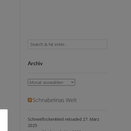
Archiv
Archiv
Schnabelinas Welt
Schneeflockenkleid reloaded
27. März
2025