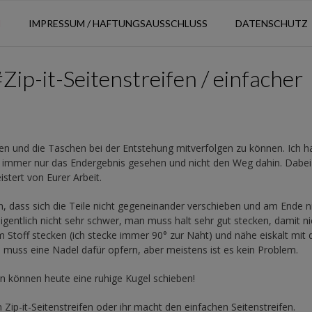
N
IMPRESSUM / HAFTUNGSAUSSCHLUSS
DATENSCHUTZ
ip-it-Seitenstreifen / einfacher
en und die Taschen bei der Entstehung mitverfolgen zu können. Ich h
er immer nur das Endergebnis gesehen und nicht den Weg dahin. Dabe
stert von Eurer Arbeit.
, dass sich die Teile nicht gegeneinander verschieben und am Ende n
eigentlich nicht sehr schwer, man muss halt sehr gut stecken, damit ni
im Stoff stecken (ich stecke immer 90° zur Naht) und nähe eiskalt mit 
uss eine Nadel dafür opfern, aber meistens ist es kein Problem.
en können heute eine ruhige Kugel schieben!
 Zip-it-Seitenstreifen oder ihr macht den einfachen Seitenstreifen.