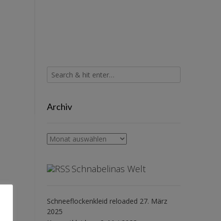
Archiv
Archiv
Schnabelinas Welt
Schneeflockenkleid reloaded
27. März
2025