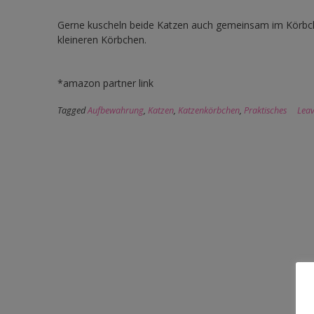
Gerne kuscheln beide Katzen auch gemeinsam im Körbche
kleineren Körbchen.
*amazon partner link
Tagged
Aufbewahrung
,
Katzen
,
Katzenkörbchen
,
Praktisches
Lea