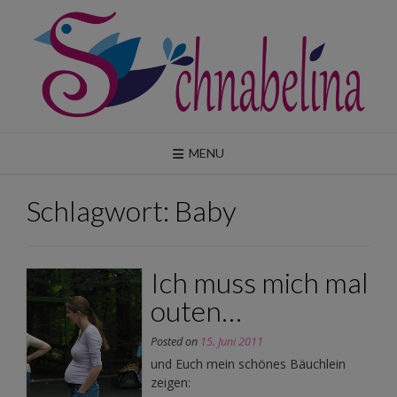
Skip
to
content
MENU
Schlagwort:
Baby
Ich muss mich mal
outen…
Posted on
15. Juni 2011
und Euch mein schönes Bäuchlein
zeigen: