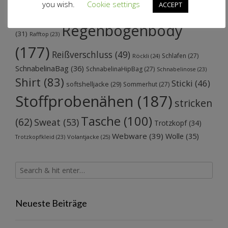
you wish.
Cookie settings
ACCEPT
Probenähen
(70)
(67)
Praktisches
(48)
Puschen
Regenbogenbody
(31)
Rafftop
(23)
(177)
Reißverschluss
(49)
Schlafen
(27)
Röckli
(24)
SchnabelinaBag
(36)
SchnabelinaHipBag
(27)
Schnabelinose
(23)
Shirt
(83)
Sticki
(46)
softshelljacke
(29)
Sommerhut
(27)
Stoffprobenähen
(187)
stricken
Tasche
(100)
(62)
Sweat
(53)
Trotzkopf
(34)
Webware
(39)
Wolle
(35)
Volantjacke
(25)
Trotzkopfkleid
(23)
Neueste Beiträge