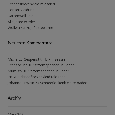
Schneeflockenkleid reloaded
Konzertkleidung
Katzenwollkleid
Alle Jahre wieder…
Wollwalkanzug Pusteblume
Neueste Kommentare
Micha
zu
Gespenst trifft Prinzessin!
Schnabelina
zu
Stiftemäppchen in Leder
MumOf2
zu
Stiftemäppchen in Leder
Iris
zu
Schneeflockenkleid reloaded
Johanna Erlwein
zu
Schneeflockenkleid reloaded
Archiv
März 2025