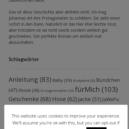
Liebesroman hatte.
Das ist diese Geschichte aber definitiv nicht. Ich mag
Johannas Art ihre Protagonisten zu schildern. Sie zieht einen
sofort in den Bann. Natürlich ist das hier eher leichte Kost,
aber trotzdem ist sie nicht seicht sondern wirklich gut
geschrieben. Der perfekte Roman um einfach mal
abzuschalten.
Schlagwörter
Anleitung
(83)
Bündchen
Baby
(39)
Bodykleid
(25)
fürMich
(103)
(47)
Ebook
(36)
Errungenschaften
(23)
Geschenke
(68)
Hose
(62)
Jacke
(51)
JaWePu
Jersey
(111)
Jumpsuit
(52)
(43)
Jeans
(30)
This website uses cookies to improve your experience.
Kleid
(63)
Leder
(67)
Kapuzenkleid
(50)
We'll assume you're ok with this, but you can opt-out if
Nähen
Leggins
(46)
Nachtwäsche
(44)
Nicky
(39)