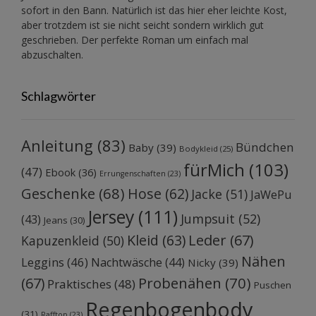
sofort in den Bann. Natürlich ist das hier eher leichte Kost,
aber trotzdem ist sie nicht seicht sondern wirklich gut
geschrieben. Der perfekte Roman um einfach mal
abzuschalten.
Schlagwörter
Anleitung
(83)
Bündchen
Baby
(39)
Bodykleid
(25)
fürMich
(103)
(47)
Ebook
(36)
Errungenschaften
(23)
Geschenke
(68)
Hose
(62)
Jacke
(51)
JaWePu
Jersey
(111)
Jumpsuit
(52)
(43)
Jeans
(30)
Kleid
(63)
Leder
(67)
Kapuzenkleid
(50)
Nähen
Leggins
(46)
Nachtwäsche
(44)
Nicky
(39)
Probenähen
(70)
(67)
Praktisches
(48)
Puschen
Regenbogenbody
(31)
Rafftop
(23)