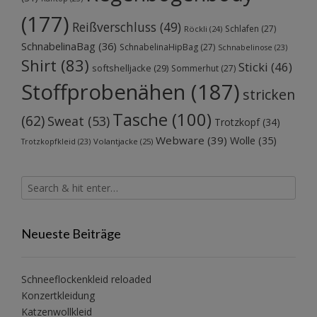
(177)
Reißverschluss
(49)
Schlafen
(27)
Röckli
(24)
SchnabelinaBag
(36)
SchnabelinaHipBag
(27)
Schnabelinose
(23)
Shirt
(83)
Sticki
(46)
softshelljacke
(29)
Sommerhut
(27)
Stoffprobenähen
(187)
stricken
Tasche
(100)
(62)
Sweat
(53)
Trotzkopf
(34)
Webware
(39)
Wolle
(35)
Volantjacke
(25)
Trotzkopfkleid
(23)
Neueste Beiträge
Schneeflockenkleid reloaded
Konzertkleidung
Katzenwollkleid