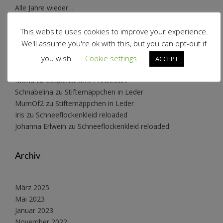
Alle Jahre wieder…
Wollwalkanzug Pusteblume
This website uses cookies to improve your experience.
We'll assume you're ok with this, but you can opt-out if
Neueste Kommentare
you wish.
Cookie settings
ACCEPT
Micha
zu
Gespenst trifft Prinzessin!
Schnabelina
zu
Stiftemäppchen in Leder
MumOf2
zu
Stiftemäppchen in Leder
Iris
zu
Schneeflockenkleid reloaded
Johanna Erlwein
zu
Schneeflockenkleid reloaded
Archiv
März 2025
Mai 2023
Januar 2023
November 2022