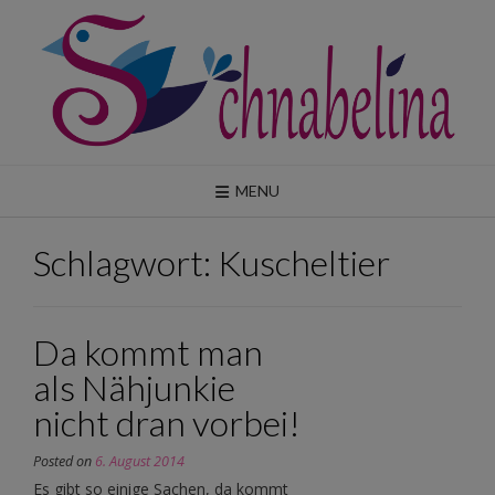
Skip
to
content
MENU
Schlagwort:
Kuscheltier
Da kommt man
als Nähjunkie
nicht dran vorbei!
Posted on
6. August 2014
Es gibt so einige Sachen, da kommt