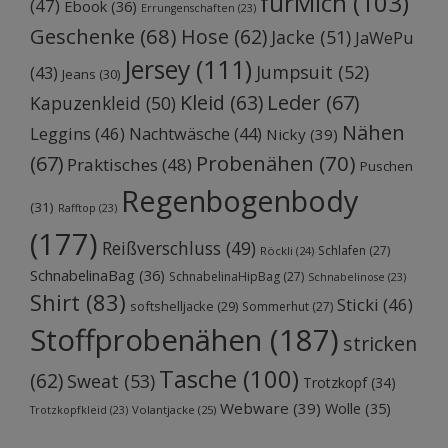
fürMich
(103)
(47)
Ebook
(36)
Errungenschaften
(23)
Geschenke
(68)
Hose
(62)
Jacke
(51)
JaWePu
Jersey
(111)
Jumpsuit
(52)
(43)
Jeans
(30)
Kleid
(63)
Leder
(67)
Kapuzenkleid
(50)
Nähen
Leggins
(46)
Nachtwäsche
(44)
Nicky
(39)
Probenähen
(70)
(67)
Praktisches
(48)
Puschen
Regenbogenbody
(31)
Rafftop
(23)
(177)
Reißverschluss
(49)
Schlafen
(27)
Röckli
(24)
SchnabelinaBag
(36)
SchnabelinaHipBag
(27)
Schnabelinose
(23)
Shirt
(83)
Sticki
(46)
softshelljacke
(29)
Sommerhut
(27)
Stoffprobenähen
(187)
stricken
Tasche
(100)
(62)
Sweat
(53)
Trotzkopf
(34)
Webware
(39)
Wolle
(35)
Volantjacke
(25)
Trotzkopfkleid
(23)