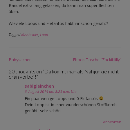
Bändel extra lang gelassen, da kann man super flechten
üben.
Wieviele Loops und Elefantös habt ihr schon genäht?
Tagged
Kuscheltier
,
Loop
Post
Babysachen
Ebook Tasche “Zackitililly”
navigation
20 thoughts on “
Da kommt man als Nähjunkie nicht
dran vorbei!
”
sabigleinchen
6. August 2014 um 8:23 a.m. Uhr
Ein paar wenige Loops und 0 Elefantös
Dein Loop ist in einer wunderschönen Stoffkombi
genäht, sehr schön.
Antworten