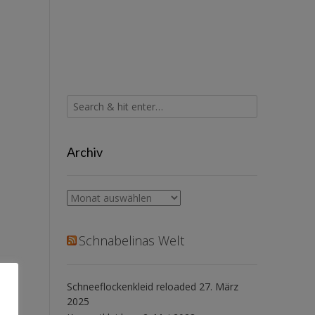
Archiv
Archiv
Schnabelinas Welt
Schneeflockenkleid reloaded
27. März
2025