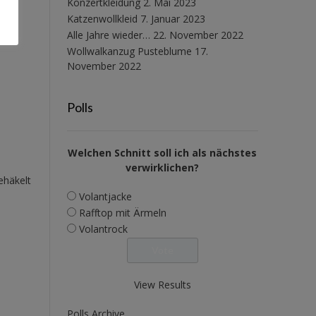
Konzertkleidung
2. Mai 2023
Katzenwollkleid
7. Januar 2023
Alle Jahre wieder…
22. November 2022
Wollwalkanzug Pusteblume
17.
November 2022
Polls
Welchen Schnitt soll ich als nächstes
verwirklichen?
ehäkelt
Volantjacke
Rafftop mit Ärmeln
Volantrock
View Results
Polls Archive