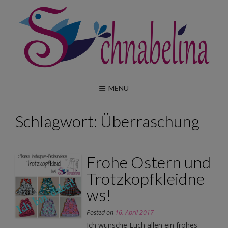
Skip
to
content
MENU
Schlagwort:
Überraschung
Frohe Ostern und
Trotzkopfkleidne
ws!
Posted on
16. April 2017
Ich wünsche Euch allen ein frohes