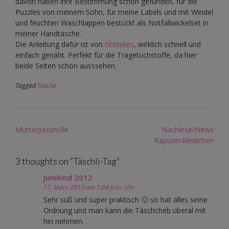
davon haben ihre Bestimmung schon gefunden, für die
Puzzles von meinem Sohn, für meine Labels und mit Windel
und feuchten Waschlappen bestückt als Notfallwickelset in
meiner Handtasche.
Die Anleitung dafür ist von
Gretelies
, wirklich schnell und
einfach genäht. Perfekt für die Tragetuchstoffe, da hier
beide Seiten schön ausssehen.
Tagged
Tasche
Post
Mutterpasshülle
Nachlese/News
navigation
Kapuzenkleidchen
3 thoughts on “
Täschli-Tag
”
Junikind 2012
17. März 2013 um 1:04 p.m. Uhr
Sehr süß und super praktisch 🙂 so hat alles seine
Ordnung und man kann die Täschcheb überal mit
hin nehmen.