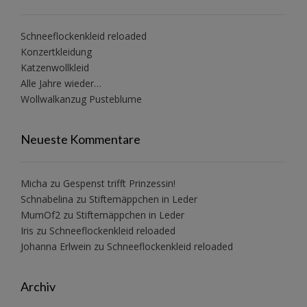
Schneeflockenkleid reloaded
Konzertkleidung
Katzenwollkleid
Alle Jahre wieder…
Wollwalkanzug Pusteblume
Neueste Kommentare
Micha
zu
Gespenst trifft Prinzessin!
Schnabelina
zu
Stiftemäppchen in Leder
MumOf2
zu
Stiftemäppchen in Leder
Iris
zu
Schneeflockenkleid reloaded
Johanna Erlwein
zu
Schneeflockenkleid reloaded
Archiv