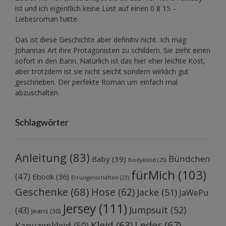
ist und ich eigentlich keine Lust auf einen 0 8 15 –
Liebesroman hatte.
Das ist diese Geschichte aber definitiv nicht. Ich mag
Johannas Art ihre Protagonisten zu schildern. Sie zieht einen
sofort in den Bann. Natürlich ist das hier eher leichte Kost,
aber trotzdem ist sie nicht seicht sondern wirklich gut
geschrieben. Der perfekte Roman um einfach mal
abzuschalten.
Schlagwörter
Anleitung
(83)
Bündchen
Baby
(39)
Bodykleid
(25)
fürMich
(103)
(47)
Ebook
(36)
Errungenschaften
(23)
Geschenke
(68)
Hose
(62)
Jacke
(51)
JaWePu
Jersey
(111)
Jumpsuit
(52)
(43)
Jeans
(30)
Kleid
(63)
Leder
(67)
Kapuzenkleid
(50)