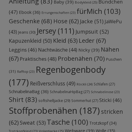
Anleitung
(83)
Bündchen
Baby
(39)
Bodykleid
(25)
fürMich
(103)
(47)
Ebook
(36)
Errungenschaften
(23)
Geschenke
(68)
Hose
(62)
Jacke
(51)
JaWePu
Jersey
(111)
Jumpsuit
(52)
(43)
Jeans
(30)
Kleid
(63)
Leder
(67)
Kapuzenkleid
(50)
Nähen
Leggins
(46)
Nachtwäsche
(44)
Nicky
(39)
Probenähen
(70)
(67)
Praktisches
(48)
Puschen
Regenbogenbody
(31)
Rafftop
(23)
(177)
Reißverschluss
(49)
Schlafen
(27)
Röckli
(24)
SchnabelinaBag
(36)
SchnabelinaHipBag
(27)
Schnabelinose
(23)
Shirt
(83)
Sticki
(46)
softshelljacke
(29)
Sommerhut
(27)
Stoffprobenähen
(187)
stricken
Tasche
(100)
(62)
Sweat
(53)
Trotzkopf
(34)
Webware
(39)
Wolle
(35)
Volantjacke
(25)
Trotzkopfkleid
(23)