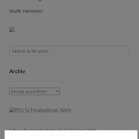
Stoffe Hemmers
Archiv
Archiv
Schnabelinas Welt
Schneeflockenkleid reloaded
27. März 2025
Konzertkleidung
2. Mai 2023