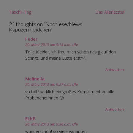
Post
Täschli-Tag
Das Allerletzte!
navigation
21 thoughts on “
Nachlese/News
Kapuzenkleidchen
”
Feder
20. März 2013 um 9:14 a.m. Uhr
Tolle Kleider. Ich freu mich schon riesig auf den
Schnitt, und meine Lütte erst^^.
Antworten
Melinella
20. März 2013 um 9:27 a.m. Uhr
so toll ! wirklich ein großes Kompliment an alle
Probenäherinnen 🙂
Antworten
ELKE
20. März 2013 um 9:36 a.m. Uhr
wunderschön! so viele varianten.