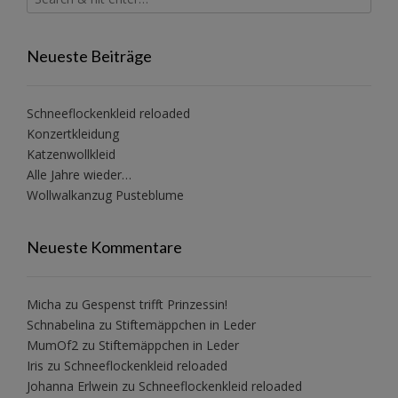
Neueste Beiträge
Schneeflockenkleid reloaded
Konzertkleidung
Katzenwollkleid
Alle Jahre wieder…
Wollwalkanzug Pusteblume
Neueste Kommentare
Micha
zu
Gespenst trifft Prinzessin!
Schnabelina
zu
Stiftemäppchen in Leder
MumOf2
zu
Stiftemäppchen in Leder
Iris
zu
Schneeflockenkleid reloaded
Johanna Erlwein
zu
Schneeflockenkleid reloaded