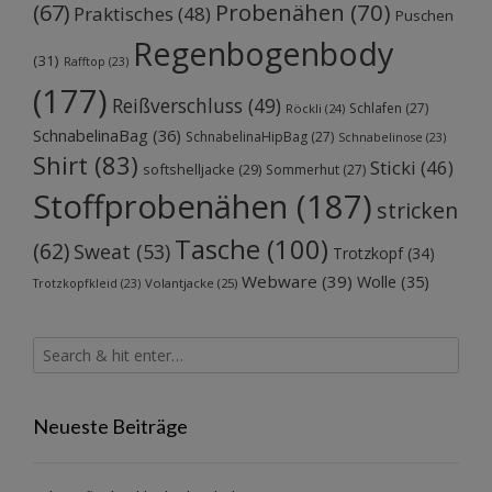
Probenähen
(70)
(67)
Praktisches
(48)
Puschen
Regenbogenbody
(31)
Rafftop
(23)
(177)
Reißverschluss
(49)
Schlafen
(27)
Röckli
(24)
SchnabelinaBag
(36)
SchnabelinaHipBag
(27)
Schnabelinose
(23)
Shirt
(83)
Sticki
(46)
softshelljacke
(29)
Sommerhut
(27)
Stoffprobenähen
(187)
stricken
Tasche
(100)
(62)
Sweat
(53)
Trotzkopf
(34)
Webware
(39)
Wolle
(35)
Volantjacke
(25)
Trotzkopfkleid
(23)
Neueste Beiträge