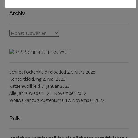
Archiv
Archiv
Schnabelinas Welt
Schneeflockenkleid reloaded
27. März 2025
Konzertkleidung
2. Mai 2023
Katzenwollkleid
7. Januar 2023
Alle Jahre wieder…
22. November 2022
Wollwalkanzug Pusteblume
17. November 2022
Polls