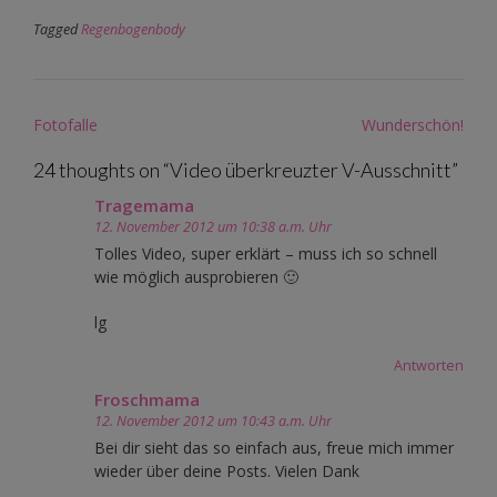
Tagged
Regenbogenbody
Post
Fotofalle
Wunderschön!
navigation
24 thoughts on “
Video überkreuzter V-Ausschnitt
”
Tragemama
12. November 2012 um 10:38 a.m. Uhr
Tolles Video, super erklärt – muss ich so schnell
wie möglich ausprobieren 🙂
lg
Antworten
Froschmama
12. November 2012 um 10:43 a.m. Uhr
Bei dir sieht das so einfach aus, freue mich immer
wieder über deine Posts. Vielen Dank