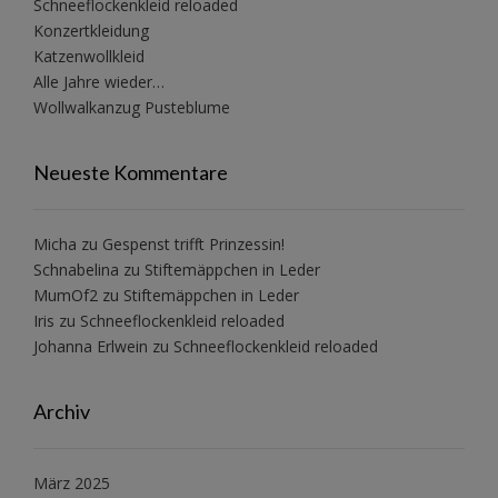
Schneeflockenkleid reloaded
Konzertkleidung
Katzenwollkleid
Alle Jahre wieder…
Wollwalkanzug Pusteblume
Neueste Kommentare
Micha
zu
Gespenst trifft Prinzessin!
Schnabelina
zu
Stiftemäppchen in Leder
MumOf2
zu
Stiftemäppchen in Leder
Iris
zu
Schneeflockenkleid reloaded
Johanna Erlwein
zu
Schneeflockenkleid reloaded
Archiv
März 2025