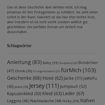
Das ist diese Geschichte aber definitiv nicht. Ich mag
Johannas Art ihre Protagonisten zu schildern. Sie zieht einen
sofort in den Bann. Natürlich ist das hier eher leichte Kost,
aber trotzdem ist sie nicht seicht sondern wirklich gut
geschrieben. Der perfekte Roman um einfach mal
abzuschalten.
Schlagwörter
Anleitung
(83)
Bündchen
Baby
(39)
Bodykleid
(25)
fürMich
(103)
(47)
Ebook
(36)
Errungenschaften
(23)
Geschenke
(68)
Hose
(62)
Jacke
(51)
JaWePu
Jersey
(111)
Jumpsuit
(52)
(43)
Jeans
(30)
Kleid
(63)
Leder
(67)
Kapuzenkleid
(50)
Nähen
Leggins
(46)
Nachtwäsche
(44)
Nicky
(39)