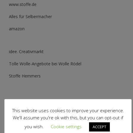
www.stoffe.de
Alles für Selbermacher
amazon
idee. Creativmarkt
Tolle Wolle-Angebote bei Wolle Rödel
Stoffe Hemmers
This website uses cookies to improve your experience.
We'll assume you're ok with this, but you can opt-out if
you wish.
Cookie settings
ACCEPT