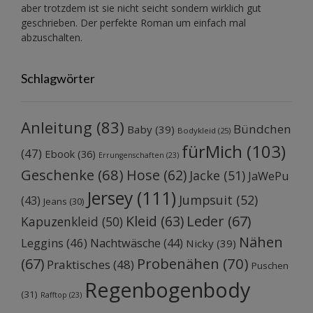
aber trotzdem ist sie nicht seicht sondern wirklich gut
geschrieben. Der perfekte Roman um einfach mal
abzuschalten.
Schlagwörter
Anleitung
(83)
Bündchen
Baby
(39)
Bodykleid
(25)
fürMich
(103)
(47)
Ebook
(36)
Errungenschaften
(23)
Geschenke
(68)
Hose
(62)
Jacke
(51)
JaWePu
Jersey
(111)
Jumpsuit
(52)
(43)
Jeans
(30)
Kleid
(63)
Leder
(67)
Kapuzenkleid
(50)
Nähen
Leggins
(46)
Nachtwäsche
(44)
Nicky
(39)
Probenähen
(70)
(67)
Praktisches
(48)
Puschen
Regenbogenbody
(31)
Rafftop
(23)