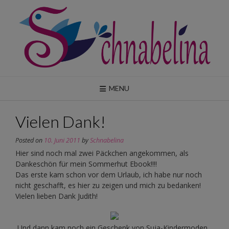
Skip
to
content
MENU
Vielen Dank!
Posted on
10. Juni 2011
by
Schnabelina
Hier sind noch mal zwei Päckchen angekommen, als
Dankeschön für mein Sommerhut Ebook!!!!
Das erste kam schon vor dem Urlaub, ich habe nur noch
nicht geschafft, es hier zu zeigen und mich zu bedanken!
Vielen lieben Dank Judith!
Und dann kam noch ein Geschenk von Suja-Kindermoden