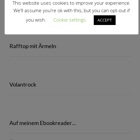
This website uses cookies to improve your experience.
Volantjacke
We'll assume you're ok with this, but you can opt-out if
you wish.
Cookie settings
ACCEPT
Rafftop mit Ärmeln
Volantrock
Auf meinem Ebookreader…