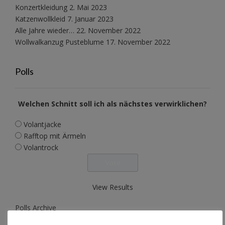
Konzertkleidung
2. Mai 2023
Katzenwollkleid
7. Januar 2023
Alle Jahre wieder…
22. November 2022
Wollwalkanzug Pusteblume
17. November 2022
Polls
Welchen Schnitt soll ich als nächstes verwirklichen?
Volantjacke
Rafftop mit Ärmeln
Volantrock
View Results
Polls Archive