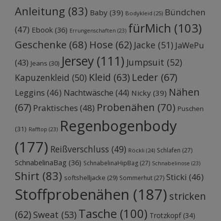
Anleitung
(83)
Bündchen
Baby
(39)
Bodykleid
(25)
fürMich
(103)
(47)
Ebook
(36)
Errungenschaften
(23)
Geschenke
(68)
Hose
(62)
Jacke
(51)
JaWePu
Jersey
(111)
Jumpsuit
(52)
(43)
Jeans
(30)
Kleid
(63)
Leder
(67)
Kapuzenkleid
(50)
Nähen
Leggins
(46)
Nachtwäsche
(44)
Nicky
(39)
Probenähen
(70)
(67)
Praktisches
(48)
Puschen
Regenbogenbody
(31)
Rafftop
(23)
(177)
Reißverschluss
(49)
Schlafen
(27)
Röckli
(24)
SchnabelinaBag
(36)
SchnabelinaHipBag
(27)
Schnabelinose
(23)
Shirt
(83)
Sticki
(46)
softshelljacke
(29)
Sommerhut
(27)
Stoffprobenähen
(187)
stricken
Tasche
(100)
(62)
Sweat
(53)
Trotzkopf
(34)