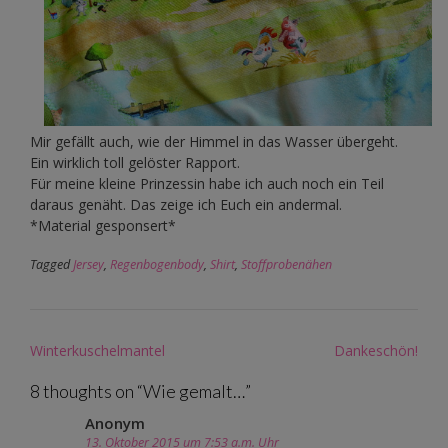
Mir gefällt auch, wie der Himmel in das Wasser übergeht.
Ein wirklich toll gelöster Rapport.
Für meine kleine Prinzessin habe ich auch noch ein Teil
daraus genäht. Das zeige ich Euch ein andermal.
*Material gesponsert*
Tagged
Jersey
,
Regenbogenbody
,
Shirt
,
Stoffprobenähen
Post
Winterkuschelmantel
Dankeschön!
navigation
8 thoughts on “
Wie gemalt…
”
Anonym
13. Oktober 2015 um 7:53 a.m. Uhr