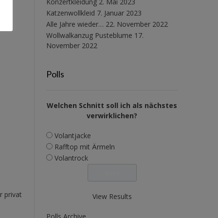
Konzertkleidung
2. Mai 2023
Katzenwollkleid
7. Januar 2023
Alle Jahre wieder…
22. November 2022
Wollwalkanzug Pusteblume
17.
November 2022
Polls
Welchen Schnitt soll ich als nächstes
verwirklichen?
Volantjacke
Rafftop mit Ärmeln
Volantrock
 privat
View Results
Polls Archive