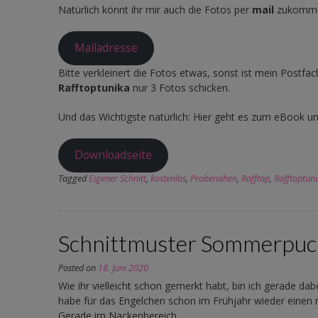
Natürlich könnt ihr mir auch die Fotos per
mail
zukommen 
Mailadresse
Bitte verkleinert die Fotos etwas, sonst ist mein Postfach
Rafftoptunika
nur 3 Fotos schicken.
Und das Wichtigste natürlich: Hier geht es zum eBook u
Downloadseite
Tagged
Eigener Schnitt
,
kostenlos
,
Probenähen
,
Rafftop
,
Rafftoptun
Schnittmuster Sommerpuck
Posted on
18. Juni 2020
Wie ihr vielleicht schon gemerkt habt, bin ich gerade d
habe für das Engelchen schon im Frühjahr wieder einen n
Gerade im Nackenbereich.