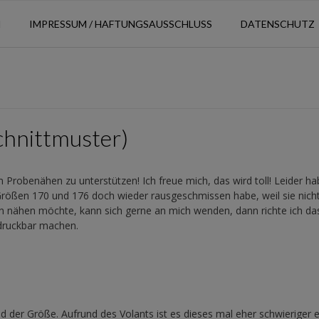
N
IMPRESSUM / HAFTUNGSAUSSCHLUSS
DATENSCHUTZ
chnittmuster)
 Probenähen zu unterstützen! Ich freue mich, das wird toll! Leider ha
ie Größen 170 und 176 doch wieder rausgeschmissen habe, weil sie nic
en nähen möchte, kann sich gerne an mich wenden, dann richte ich da
 druckbar machen.
der Größe. Aufrund des Volants ist es dieses mal eher schwieriger 