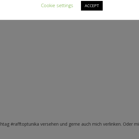
Cookie settings
ACCEPT
tag #rafftoptunika versehen und gerne auch mich verlinken. Oder mir