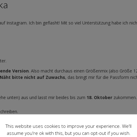
ka
f Instagram. Ich bin geflasht! Mit so viel Unterstützung habe ich nich
ter.
ende Version
. Also macht durchaus einen Größenmix (also Größe 12
Näht bitte nicht auf Zuwachs
, das bringt mir für die Passform nic
ehe unten) aus und lasst mir beides bis zum
18. Oktober
zukommen.
schreiben.
This website uses cookies to improve your experience. We'll
assume you're ok with this, but you can opt-out if you wish.