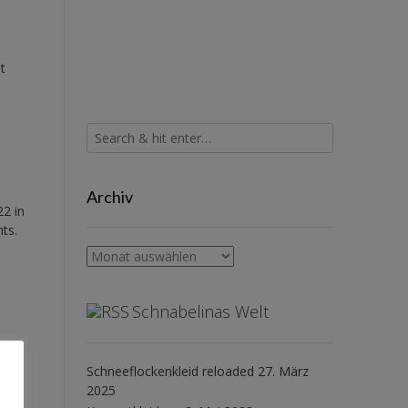
t
Archiv
2 in
hts.
Archiv
Schnabelinas Welt
Schneeflockenkleid reloaded
27. März
2025