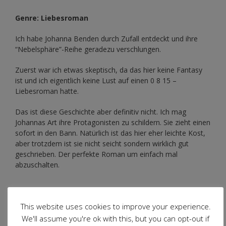
Genre: Liebesroman
Ich habe Johanna Benden durch Zufall entdeckt und ihre
“Nebelsphäre”-Reihe
geradezu verschlungen.
Zuerst war ich etwas skeptisch, da das hier keine Fantasy
ist und ich eigentlich keine Lust auf einen 0 8 15 –
Liebesroman hatte.
Das ist diese Geschichte aber definitiv nicht. Ich mag
Johannas Art ihre Protagonisten zu schildern. Sie zieht einen
sofort in den Bann. Natürlich ist das hier eher leichte Kost,
aber trotzdem ist sie nicht seicht sondern wirklich gut
geschrieben. Der perfekte Roman um einfach mal
abzuschalten.
Schlagwörter
This website uses cookies to improve your experience.
We'll assume you're ok with this, but you can opt-out if