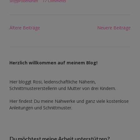
Stoffprobenähen
17 Comments
Beitragsnavigation
Ältere Beiträge
Neuere Beiträge
Herzlich willkommen auf meinem Blog!
Hier bloggt Rosi, leidenschaftliche Näherin,
Schnittmustererstellerin und Mutter von drei Kindern.
Hier findest Du meine Nähwerke und ganz viele kostenlose
Anleitungen und Schnittmuster.
Du möchtest meine Arbeit unterstützen?