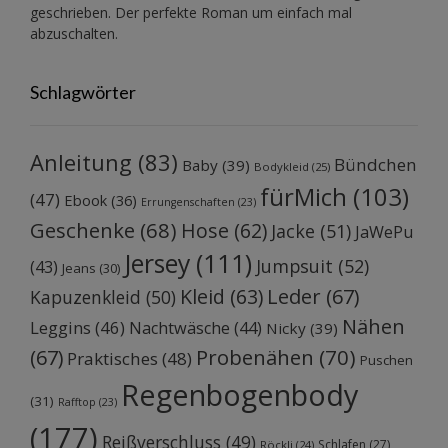
geschrieben. Der perfekte Roman um einfach mal
abzuschalten.
Schlagwörter
Anleitung
(83)
Bündchen
Baby
(39)
Bodykleid
(25)
fürMich
(103)
(47)
Ebook
(36)
Errungenschaften
(23)
Geschenke
(68)
Hose
(62)
Jacke
(51)
JaWePu
Jersey
(111)
Jumpsuit
(52)
(43)
Jeans
(30)
Kleid
(63)
Leder
(67)
Kapuzenkleid
(50)
Nähen
Leggins
(46)
Nachtwäsche
(44)
Nicky
(39)
Probenähen
(70)
(67)
Praktisches
(48)
Puschen
Regenbogenbody
(31)
Rafftop
(23)
(177)
Reißverschluss
(49)
Schlafen
(27)
Röckli
(24)