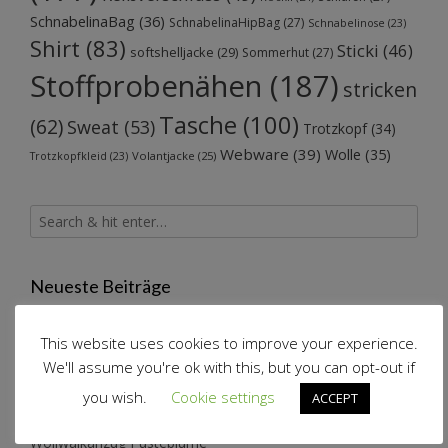
SchnabelinaBag
(36)
SchnabelinaHipBag
(27)
Schnabelinose
(23)
Shirt
(83)
Sticki
(46)
softshelljacke
(29)
Sommerhut
(27)
Stoffprobenähen
(187)
stricken
Tasche
(100)
(62)
Sweat
(53)
Trotzkopf
(34)
Webware
(39)
Wolle
(35)
Volantjacke
(25)
Trotzkopfkleid
(23)
Neueste Beiträge
This website uses cookies to improve your experience.
Schneeflockenkleid reloaded
We'll assume you're ok with this, but you can opt-out if
Konzertkleidung
you wish.
Cookie settings
Katzenwollkleid
ACCEPT
Alle Jahre wieder…
Wollwalkanzug Pusteblume