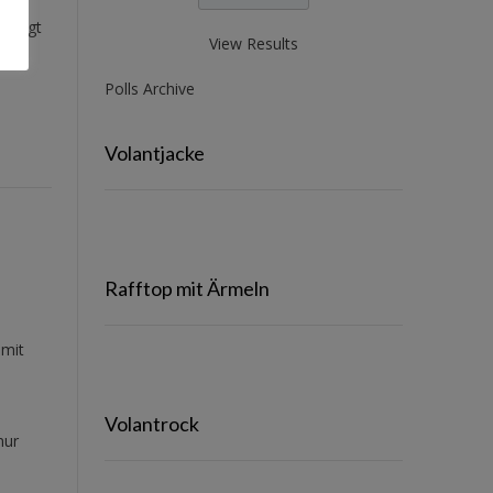
mich
ezeigt
View Results
Polls Archive
Volantjacke
Rafftop mit Ärmeln
 mit
Volantrock
nur