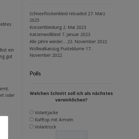
Schneeflockenkleid reloaded
27. März
2025
iebtes
Konzertkleidung
2. Mai 2023
Katzenwollkleid
7. Januar 2023
Alle Jahre wieder…
22. November 2022
Wollwalkanzug Pusteblume
17.
bst ein
November 2022
ng gut
Polls
ärmt.
Welchen Schnitt soll ich als nächstes
ört oder
verwirklichen?
Volantjacke
Rafftop mit Ärmeln
Volantrock