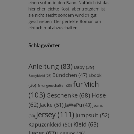
einen sofort in den Bann. Natürlich ist das
hier eher leichte Kost, aber trotzdem ist
sie nicht seicht sondern wirklich gut
geschrieben. Der perfekte Roman um
einfach mal abzuschalten.
Schlagwörter
Anleitung
(83)
Baby
(39)
Bündchen
(47)
Ebook
Bodykleid
(25)
fürMich
(36)
Errungenschaften
(23)
(103)
Geschenke
(68)
Hose
(62)
Jacke
(51)
JaWePu
(43)
Jeans
Jersey
(111)
Jumpsuit
(52)
(30)
Kleid
(63)
Kapuzenkleid
(50)
Leder
(67)
Leggins
(46)