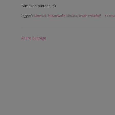
*amazon partner link.
Tagged
colorwork
,
Merinowolle
,
stricken
,
Wolle
,
Wollkleid
5 Comm
Beitragsnavigation
Ältere Beiträge