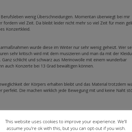
 Berufsleben wenig Überschneidungen. Momentan überwiegt bei mir
 fordern viel Zeit. Da bleibt leider nicht mehr so viel Zeit für mein gel
es Konzertkleid.
 Sparmaßnahmen wurde diese im Winter nur sehr wenig geheizt. Wer sel
uren sehr kritisch wird mit dem musizieren und man da mit der Kleidu
n. Ganz schlicht und schwarz aus Merinowolle mit einem wunderbar
ann auch Konzerte bei 13 Grad bewältigen können.
Beweglichkeit der Körpers erhalten bleibt und das Material trotzdem w
er perfekt. Die machen wirklich jede Bewegung mit und keine Naht st
enäht.
This website uses cookies to improve your experience. We'll
assume you're ok with this, but you can opt-out if you wish.