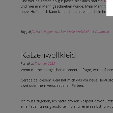
Und weil es gerade so gut passt, hier auch mal ein
Actio
und meinem Mann geschrieben wurde. Mein Mann trägt 
habe. Hoffentlich kann ich euch damit ein Lächeln ins Ge
Tagged
fürMich
,
Raglan
,
stricken
,
Wolle
,
Wollkleid
6 Comments
Katzenwollkleid
Posted on
7. Januar 2023
Wenn ich mein Engelchen momentan frage, was auf ihre
Gerade bei diesem Kleid hat mich das vor neue Herausfo
zwei oder mehr verschiedenen Farben.
Ich muss zugeben, ich hatte großen Respekt davor. Letzte
eine Fadenführung austüfteln, die für einen selbst funktio