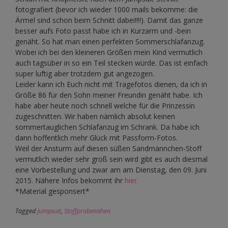
fotografiert (bevor ich wieder 1000 mails bekomme: die
Ärmel sind schon beim Schnitt dabei!!!!). Damit das ganze
besser aufs Foto passt habe ich in Kurzarm und -bein
genäht. So hat man einen perfekten Sommerschlafanzug.
Wobei ich bei den kleineren Größen mein Kind vermutlich
auch tagsüber in so ein Teil stecken würde. Das ist einfach
super luftig aber trotzdem gut angezogen.
Leider kann ich Euch nicht mit Tragefotos dienen, da ich in
Größe 86 für den Sohn meiner Freundin genäht habe. Ich
habe aber heute noch schnell welche für die Prinzessin
zugeschnitten. Wir haben nämlich absolut keinen
sommertauglichen Schlafanzug im Schrank. Da habe ich
dann hoffentlich mehr Glück mit Passform-Fotos.
Weil der Ansturm auf diesen süßen Sandmännchen-Stoff
vermutlich wieder sehr groß sein wird gibt es auch diesmal
eine Vorbestellung und zwar am am Dienstag, den 09. Juni
2015. Nähere Infos bekommt ihr
hier.
*Material gesponsert*
Tagged
Jumpsuit
,
Stoffprobenähen