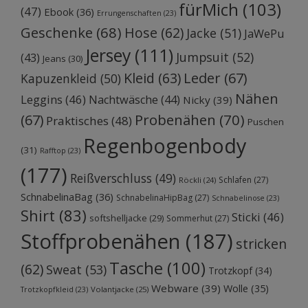
fürMich
(103)
(47)
Ebook
(36)
Errungenschaften
(23)
Geschenke
(68)
Hose
(62)
Jacke
(51)
JaWePu
Jersey
(111)
Jumpsuit
(52)
(43)
Jeans
(30)
Kleid
(63)
Leder
(67)
Kapuzenkleid
(50)
Nähen
Leggins
(46)
Nachtwäsche
(44)
Nicky
(39)
Probenähen
(70)
(67)
Praktisches
(48)
Puschen
Regenbogenbody
(31)
Rafftop
(23)
(177)
Reißverschluss
(49)
Schlafen
(27)
Röckli
(24)
SchnabelinaBag
(36)
SchnabelinaHipBag
(27)
Schnabelinose
(23)
Shirt
(83)
Sticki
(46)
softshelljacke
(29)
Sommerhut
(27)
Stoffprobenähen
(187)
stricken
Tasche
(100)
(62)
Sweat
(53)
Trotzkopf
(34)
Webware
(39)
Wolle
(35)
Volantjacke
(25)
Trotzkopfkleid
(23)