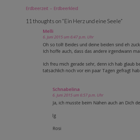
Post
Erdbeerzeit – Erdbeerkleid
navigation
11 thoughts on “
Ein Herz und eine Seele
”
Melli
6. Juni 2015 um 6:47 p.m. Uhr
Oh so toll! Beides und deine beiden sind eh zuc
Ich hoffe auch, dass das andere irgendwann mal
Ich freu mich gerade sehr, denn ich hab glaub 
tatsächlich noch vor ein paar Tagen gefragt h
Schnabelina
6. Juni 2015 um 6:57 p.m. Uhr
Ja, ich musste beim Nähen auch an Dich d
lg
Rosi