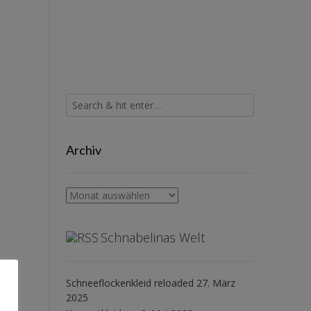
Archiv
Archiv
Schnabelinas Welt
Schneeflockenkleid reloaded
27. März
2025