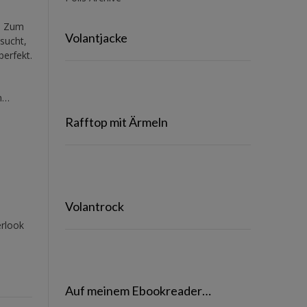
. Zum
Volantjacke
sucht,
perfekt.
en…
Rafftop mit Ärmeln
Volantrock
erlook
Auf meinem Ebookreader…