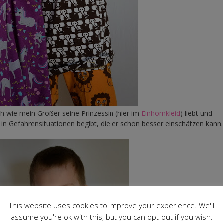
h wie mein Großer seine Prinzessin (hier im
Einhornkleid
) liebt und
h in Gefahrensituationen begibt, die er schon besser einschätzen kann.
This website uses cookies to improve your experience. We'll
assume you're ok with this, but you can opt-out if you wish.