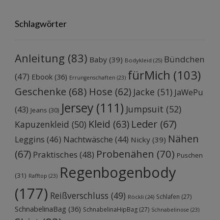
Schlagwörter
Anleitung
(83)
Bündchen
Baby
(39)
Bodykleid
(25)
fürMich
(103)
(47)
Ebook
(36)
Errungenschaften
(23)
Geschenke
(68)
Hose
(62)
Jacke
(51)
JaWePu
Jersey
(111)
Jumpsuit
(52)
(43)
Jeans
(30)
Kleid
(63)
Leder
(67)
Kapuzenkleid
(50)
Nähen
Leggins
(46)
Nachtwäsche
(44)
Nicky
(39)
Probenähen
(70)
(67)
Praktisches
(48)
Puschen
Regenbogenbody
(31)
Rafftop
(23)
(177)
Reißverschluss
(49)
Schlafen
(27)
Röckli
(24)
SchnabelinaBag
(36)
SchnabelinaHipBag
(27)
Schnabelinose
(23)