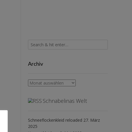
Archiv
Archiv
Schnabelinas Welt
Schneeflockenkleid reloaded
27. März
2025