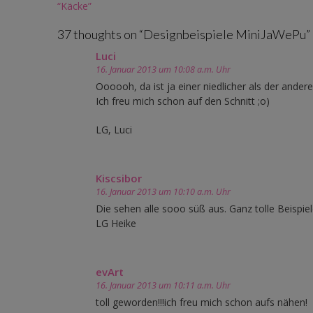
Post
“Käcke”
navigation
37 thoughts on “
Designbeispiele MiniJaWePu
”
Luci
16. Januar 2013 um 10:08 a.m. Uhr
Oooooh, da ist ja einer niedlicher als der andere!
Ich freu mich schon auf den Schnitt ;o)
LG, Luci
Kiscsibor
16. Januar 2013 um 10:10 a.m. Uhr
Die sehen alle sooo süß aus. Ganz tolle Beispiel
LG Heike
evArt
16. Januar 2013 um 10:11 a.m. Uhr
toll geworden!!!ich freu mich schon aufs nähen!