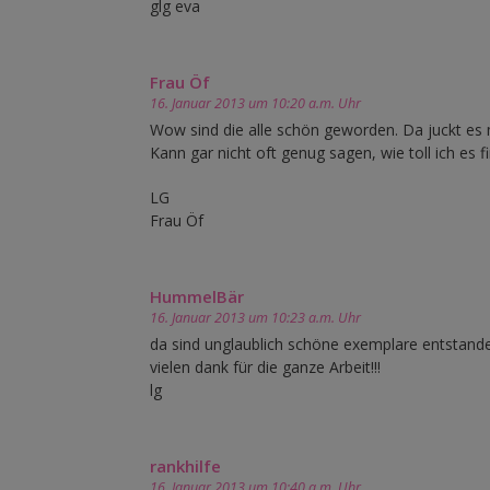
glg eva
Frau Öf
16. Januar 2013 um 10:20 a.m. Uhr
Wow sind die alle schön geworden. Da juckt es 
Kann gar nicht oft genug sagen, wie toll ich es fi
LG
Frau Öf
HummelBär
16. Januar 2013 um 10:23 a.m. Uhr
da sind unglaublich schöne exemplare entstanden
vielen dank für die ganze Arbeit!!!
lg
rankhilfe
16. Januar 2013 um 10:40 a.m. Uhr