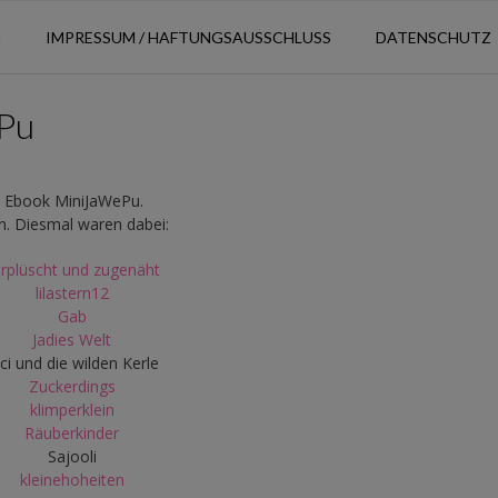
N
IMPRESSUM / HAFTUNGSAUSSCHLUSS
DATENSCHUTZ
ePu
es Ebook MiniJaWePu.
n. Diesmal waren dabei:
rplüscht und zugenäht
lilastern12
Gab
Jadies Welt
ci und die wilden Kerle
Zuckerdings
klimperklein
Räuberkinder
Sajooli
kleinehoheiten