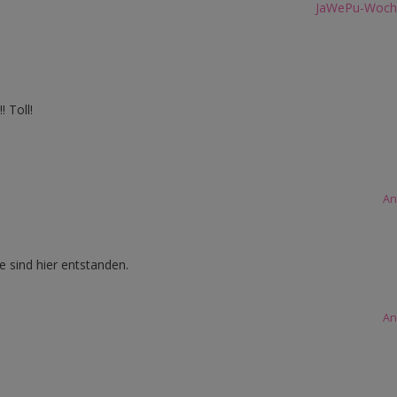
JaWePu-Woche 
! Toll!
An
e sind hier entstanden.
An