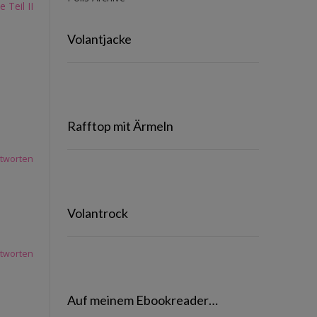
Teil II
Volantjacke
Rafftop mit Ärmeln
tworten
Volantrock
tworten
Auf meinem Ebookreader…