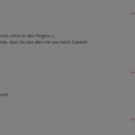
An
mich schon in den Fingern:-)
nde, dass Du das alles mit uns teilst! Danke!!!
An
!!!!!
An