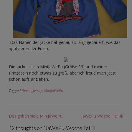
Das Nähen der Jacke hat genau so lang gedauert, wie das
applizieren der Eulen.
Die Jacke ist ein MiniJaWePu (Größe 86) und meiner
Prinzessin noch etwas zu groß, aber ich freue mich jetzt
schon aufs anziehen.
Tagged
Fleece
,
Jersey
,
MiniJaWePu
Post
Designbeispiele MiniJaWePu
JaWePu Woche Teil III
navigation
12 thoughts on “
JaWePu-Woche Teil II
”