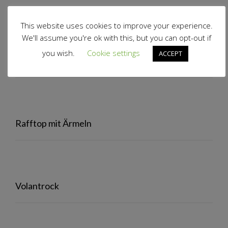
View Results
This website uses cookies to improve your experience.
Polls Archive
We'll assume you're ok with this, but you can opt-out if
you wish.
Cookie settings
ACCEPT
Volantjacke
Rafftop mit Ärmeln
Volantrock