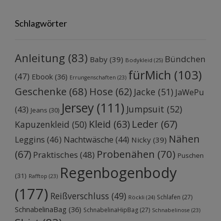
Schlagwörter
Anleitung
(83)
Bündchen
Baby
(39)
Bodykleid
(25)
fürMich
(103)
(47)
Ebook
(36)
Errungenschaften
(23)
Geschenke
(68)
Hose
(62)
Jacke
(51)
JaWePu
Jersey
(111)
Jumpsuit
(52)
(43)
Jeans
(30)
Kleid
(63)
Leder
(67)
Kapuzenkleid
(50)
Nähen
Leggins
(46)
Nachtwäsche
(44)
Nicky
(39)
Probenähen
(70)
(67)
Praktisches
(48)
Puschen
Regenbogenbody
(31)
Rafftop
(23)
(177)
Reißverschluss
(49)
Schlafen
(27)
Röckli
(24)
SchnabelinaBag
(36)
SchnabelinaHipBag
(27)
Schnabelinose
(23)