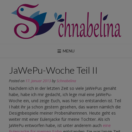
Skip
to
content
MENU
JaWePu-Woche Teil II
Posted on
17. Januar 2013
by
Schnabelina
Nachdem ich in der letzten Zeit so viele JaWePus genäht
habe, habe ich mir gedacht, ich lege mal eine JaWePu-
Woche ein, und zeige Euch, was hier so entstanden ist. Teil
I habt ihr ja schon gestern gesehen, das waren nämlich die
Designbeispiele meiner Probenäherinnen. Heute geht es
weiter mit einer Eulenjacke für meine Tochter. Als ich
JaWePu entworfen habe, ist unter anderem auch
eine
Eulenjacke für meinen Sohn
entstanden. Sie war lange Zeit