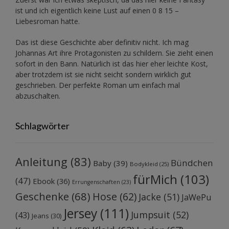
ist und ich eigentlich keine Lust auf einen 0 8 15 –
Liebesroman hatte.
Das ist diese Geschichte aber definitiv nicht. Ich mag
Johannas Art ihre Protagonisten zu schildern. Sie zieht einen
sofort in den Bann. Natürlich ist das hier eher leichte Kost,
aber trotzdem ist sie nicht seicht sondern wirklich gut
geschrieben. Der perfekte Roman um einfach mal
abzuschalten.
Schlagwörter
Anleitung
(83)
Bündchen
Baby
(39)
Bodykleid
(25)
fürMich
(103)
(47)
Ebook
(36)
Errungenschaften
(23)
Geschenke
(68)
Hose
(62)
Jacke
(51)
JaWePu
Jersey
(111)
Jumpsuit
(52)
(43)
Jeans
(30)