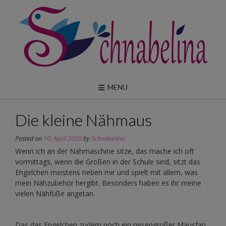
Skip
to
content
MENU
Die kleine Nähmaus
Posted on
10. April 2020
by
Schnabelina
Wenn ich an der Nähmaschine sitze, das mache ich oft
vormittags, wenn die Großen in der Schule sind, sitzt das
Engelchen meistens neben mir und spielt mit allem, was
mein Nähzubehör hergibt. Besonders haben es ihr meine
vielen Nähfüße angetan.
Das das Engelchen zudem noch ein riesengroßer Mausfan