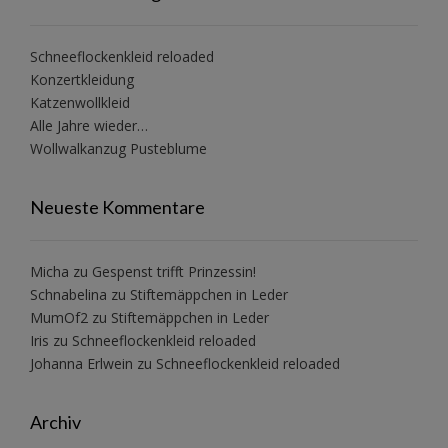
Schneeflockenkleid reloaded
Konzertkleidung
Katzenwollkleid
Alle Jahre wieder…
Wollwalkanzug Pusteblume
Neueste Kommentare
Micha
zu
Gespenst trifft Prinzessin!
Schnabelina
zu
Stiftemäppchen in Leder
MumOf2
zu
Stiftemäppchen in Leder
Iris
zu
Schneeflockenkleid reloaded
Johanna Erlwein
zu
Schneeflockenkleid reloaded
Archiv