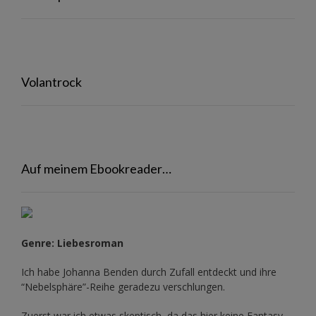
Volantrock
Auf meinem Ebookreader…
Genre: Liebesroman
Ich habe Johanna Benden durch Zufall entdeckt und ihre
“Nebelsphäre”-Reihe
geradezu verschlungen.
Zuerst war ich etwas skeptisch, da das hier keine Fantasy