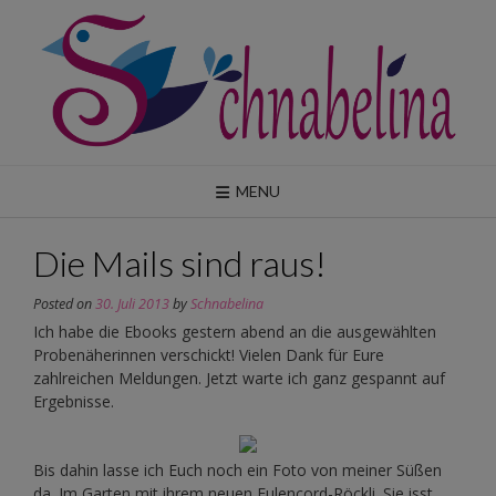
Skip
to
content
MENU
Die Mails sind raus!
Posted on
30. Juli 2013
by
Schnabelina
Ich habe die Ebooks gestern abend an die ausgewählten
Probenäherinnen verschickt! Vielen Dank für Eure
zahlreichen Meldungen. Jetzt warte ich ganz gespannt auf
Ergebnisse.
Bis dahin lasse ich Euch noch ein Foto von meiner Süßen
da. Im Garten mit ihrem neuen Eulencord-Röckli. Sie isst