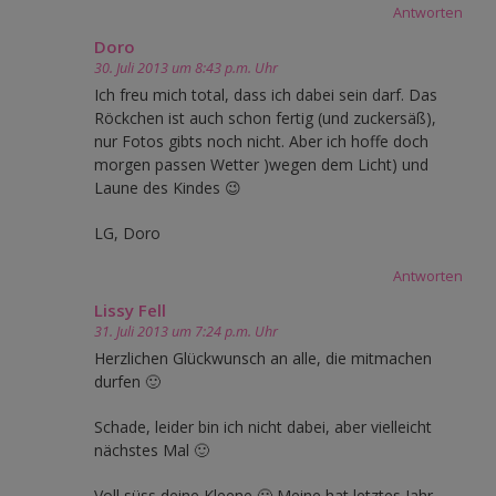
Antworten
Doro
30. Juli 2013 um 8:43 p.m. Uhr
Ich freu mich total, dass ich dabei sein darf. Das
Röckchen ist auch schon fertig (und zuckersäß),
nur Fotos gibts noch nicht. Aber ich hoffe doch
morgen passen Wetter )wegen dem Licht) und
Laune des Kindes 😉
LG, Doro
Antworten
Lissy Fell
31. Juli 2013 um 7:24 p.m. Uhr
Herzlichen Glückwunsch an alle, die mitmachen
durfen 🙂
Schade, leider bin ich nicht dabei, aber vielleicht
nächstes Mal 🙂
Voll süss deine Kleene 🙂 Meine hat letztes Jahr