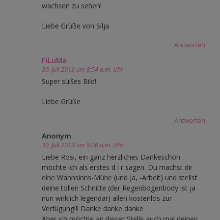
wachsen zu sehen!
Liebe Grüße von Silja
Antworten
FiLuMa
30. Juli 2013 um 8:54 a.m. Uhr
Super süßes Bild!
Liebe Grüße
Antworten
Anonym
30. Juli 2013 um 9:26 a.m. Uhr
Liebe Rosi, ein ganz herzliches Dankeschön
möchte ich als erstes d i r sagen. Du machst dir
eine Wahnsinns-Mühe (und ja, -Arbeit) und stellst
deine tollen Schnitte (der Regenbogenbody ist ja
nun wirklich legendär) allen kostenlos zur
Verfügung!!! Danke danke danke.
Aber ich möchte an dieser Stelle auch mal deinen