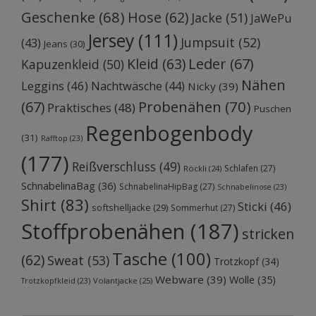
Geschenke
(68)
Hose
(62)
Jacke
(51)
JaWePu
Jersey
(111)
Jumpsuit
(52)
(43)
Jeans
(30)
Kleid
(63)
Leder
(67)
Kapuzenkleid
(50)
Nähen
Leggins
(46)
Nachtwäsche
(44)
Nicky
(39)
Probenähen
(70)
(67)
Praktisches
(48)
Puschen
Regenbogenbody
(31)
Rafftop
(23)
(177)
Reißverschluss
(49)
Schlafen
(27)
Röckli
(24)
SchnabelinaBag
(36)
SchnabelinaHipBag
(27)
Schnabelinose
(23)
Shirt
(83)
Sticki
(46)
softshelljacke
(29)
Sommerhut
(27)
Stoffprobenähen
(187)
stricken
Tasche
(100)
(62)
Sweat
(53)
Trotzkopf
(34)
Webware
(39)
Wolle
(35)
Volantjacke
(25)
Trotzkopfkleid
(23)