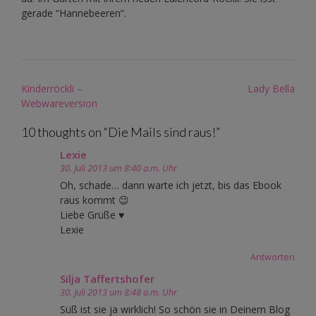
gerade “Hannebeeren”.
Post
Kinderröckli –
Lady Bella
navigation
Webwareversion
10 thoughts on “
Die Mails sind raus!
”
Lexie
30. Juli 2013 um 8:40 a.m. Uhr
Oh, schade… dann warte ich jetzt, bis das Ebook
raus kommt 😉
Liebe Grüße ♥
Lexie
Antworten
Silja Taffertshofer
30. Juli 2013 um 8:48 a.m. Uhr
Süß ist sie ja wirklich! So schön sie in Deinem Blog