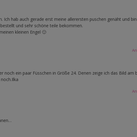
n. Ich hab auch gerade erst meine allerersten puschen genäht und bin
e bestellt und sehr schöne teile bekommen.
 meinen kleinen Engel 🙂
An
 hier noch ein paar Füsschen in Größe 24. Denen zeige ich das Bild am 
noch.Ilka
An
önnen…