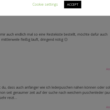
Cookie settings
ACCEPT
An
 mir auch endlich mal so eine Restekiste bestellt, möchte dafür auch
ttlerweile fleißig läuft, dringend nötig 🙂
An
t du, dass auch anfänger wie ich lederpuschen nähen können oder sol
 schon seit geraumer zeit auf der suche nach weichem puschenleder (a
sehr reizt…
An