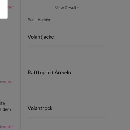
tworten
View Results
Polls Archive
Volantjacke
Rafftop mit Ärmeln
tworten
lte
Volantrock
us dem
tworten