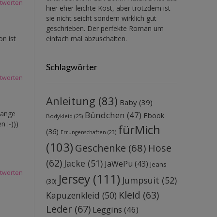
tworten
hier eher leichte Kost, aber trotzdem ist
sie nicht seicht sondern wirklich gut
geschrieben. Der perfekte Roman um
einfach mal abzuschalten.
on ist
Schlagwörter
tworten
Anleitung
(83)
Baby
(39)
lange
Bündchen
(47)
Ebook
Bodykleid
(25)
 :-)))
fürMich
(36)
Errungenschaften
(23)
(103)
Geschenke
(68)
Hose
(62)
Jacke
(51)
JaWePu
(43)
Jeans
tworten
Jersey
(111)
Jumpsuit
(52)
(30)
Kleid
(63)
Kapuzenkleid
(50)
Leder
(67)
Leggins
(46)