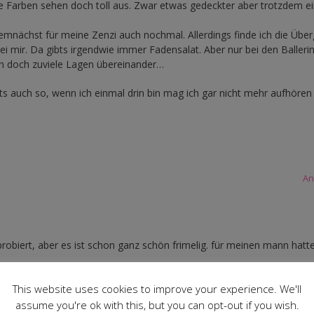
Farben sehen doch toll aus. Zwar etwas gedeckter aber trotzdem e
demnächst für meine Zenzi auch nochmal. Allerdings finde ich die Übe
bei mir. Da gibts irgendwie immer Fadensalat. Aber nur bei den Ballerin
ch doch zuviele Lagen übereinander…
hts auch so, wenn ich einmal drin bin mag ich gar nicht mehr aufhören
An
probiert, aber es ist schon ganz schön frimelig. für meinen mann hatte
h.
This website uses cookies to improve your experience. We'll
assume you're ok with this, but you can opt-out if you wish.