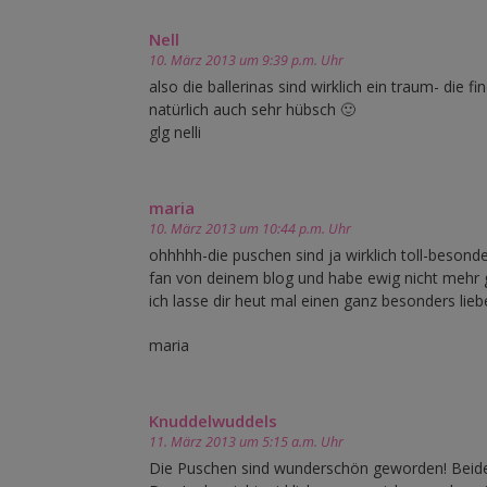
Nell
10. März 2013 um 9:39 p.m. Uhr
also die ballerinas sind wirklich ein traum- die f
natürlich auch sehr hübsch 🙂
glg nelli
maria
10. März 2013 um 10:44 p.m. Uhr
ohhhhh-die puschen sind ja wirklich toll-besond
fan von deinem blog und habe ewig nicht mehr g
ich lasse dir heut mal einen ganz besonders lie
maria
Knuddelwuddels
11. März 2013 um 5:15 a.m. Uhr
Die Puschen sind wunderschön geworden! Beide V