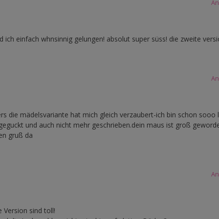
An
ind ich einfach whnsinnig gelungen! absolut super süss! die zweite versi
An
ers die mädelsvariante hat mich gleich verzaubert-ich bin schon sooo 
eguckt und auch nicht mehr geschrieben.dein maus ist groß geworden
ben gruß da
An
ersion sind toll!