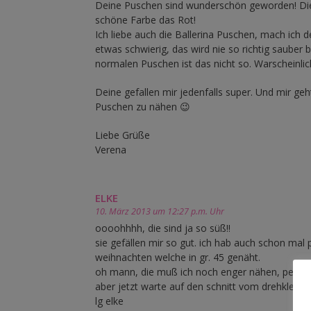
Deine Puschen sind wunderschön geworden! Die 
schöne Farbe das Rot!
Ich liebe auch die Ballerina Puschen, mach ich 
etwas schwierig, das wird nie so richtig sauber 
normalen Puschen ist das nicht so. Warscheinli
Deine gefallen mir jedenfalls super. Und mir ge
Puschen zu nähen 😉
Liebe Grüße
Verena
ELKE
10. März 2013 um 12:27 p.m. Uhr
oooohhhh, die sind ja so süß!!
sie gefällen mir so gut. ich hab auch schon mal 
weihnachten welche in gr. 45 genäht.
oh mann, die muß ich noch enger nähen, peinlic
aber jetzt warte auf den schnitt vom drehkleid!!!!
lg elke