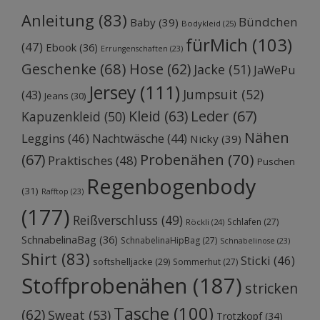
Anleitung
(83)
Bündchen
Baby
(39)
Bodykleid
(25)
fürMich
(103)
(47)
Ebook
(36)
Errungenschaften
(23)
Geschenke
(68)
Hose
(62)
Jacke
(51)
JaWePu
Jersey
(111)
Jumpsuit
(52)
(43)
Jeans
(30)
Kleid
(63)
Leder
(67)
Kapuzenkleid
(50)
Nähen
Leggins
(46)
Nachtwäsche
(44)
Nicky
(39)
Probenähen
(70)
(67)
Praktisches
(48)
Puschen
Regenbogenbody
(31)
Rafftop
(23)
(177)
Reißverschluss
(49)
Schlafen
(27)
Röckli
(24)
SchnabelinaBag
(36)
SchnabelinaHipBag
(27)
Schnabelinose
(23)
Shirt
(83)
Sticki
(46)
softshelljacke
(29)
Sommerhut
(27)
Stoffprobenähen
(187)
stricken
Tasche
(100)
(62)
Sweat
(53)
Trotzkopf
(34)