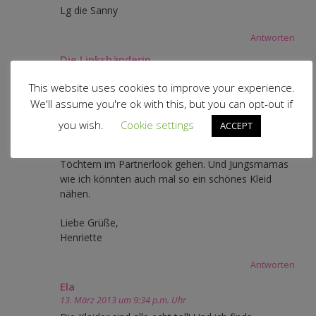
Lg die Sanny
Antworten
Die Linkshänderin
13. März 2013 um 8:30 p.m. Uhr
This website uses cookies to improve your experience.
Die sind sooo schön!
We'll assume you're ok with this, but you can opt-out if
Ich will auch so ein Kleid haben und zwar für mich!
Magst Du nicht auch ein E-Book für Frauen
you wish.
Cookie settings
ACCEPT
machen?
Dann könnten auch die ganzen Mamas mit ihren
Töchtern im Partnerlook gehen. Und Jungsmamas
wie ich könnten auch mal so ein schönes Kleid
nähen.
Liebe Grüße,
Henriette
Antworten
Ela
13. März 2013 um 9:34 p.m. Uhr