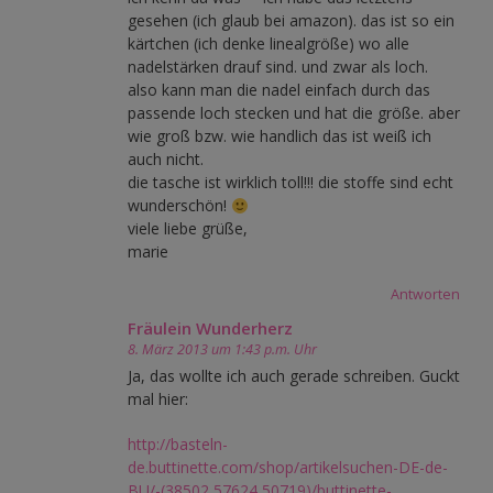
gesehen (ich glaub bei amazon). das ist so ein
kärtchen (ich denke linealgröße) wo alle
nadelstärken drauf sind. und zwar als loch.
also kann man die nadel einfach durch das
passende loch stecken und hat die größe. aber
wie groß bzw. wie handlich das ist weiß ich
auch nicht.
die tasche ist wirklich toll!!! die stoffe sind echt
wunderschön!
viele liebe grüße,
marie
Antworten
Fräulein Wunderherz
8. März 2013 um 1:43 p.m. Uhr
Ja, das wollte ich auch gerade schreiben. Guckt
mal hier:
http://basteln-
de.buttinette.com/shop/artikelsuchen-DE-de-
BU/-(38502,57624,50719)/buttinette-