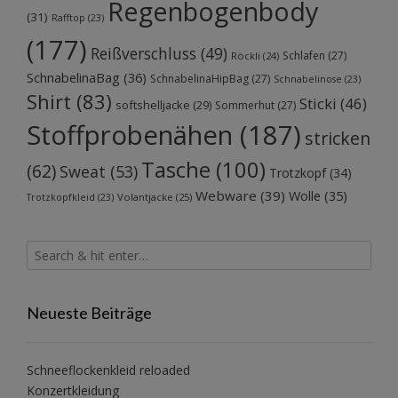
Regenbogenbody
(31)
Rafftop
(23)
(177)
Reißverschluss
(49)
Schlafen
(27)
Röckli
(24)
SchnabelinaBag
(36)
SchnabelinaHipBag
(27)
Schnabelinose
(23)
Shirt
(83)
Sticki
(46)
softshelljacke
(29)
Sommerhut
(27)
Stoffprobenähen
(187)
stricken
Tasche
(100)
(62)
Sweat
(53)
Trotzkopf
(34)
Webware
(39)
Wolle
(35)
Volantjacke
(25)
Trotzkopfkleid
(23)
Neueste Beiträge
Schneeflockenkleid reloaded
Konzertkleidung