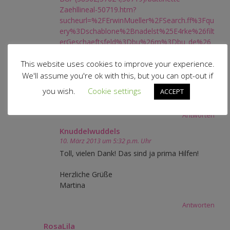
Zaehllineal-50719.htm?
sucheurl=%2FErwinMueller%2FSearch.ff%3Fqu
ery%3Dschablone%2Bnadelst%25E4rke%26filt
erGeschaeftsfeld%3Dbu%26m%3Dbu_de%26
productsPerPage%3D15%26xml%3Dtrue
This website uses cookies to improve your experience.
Es gibt aber auch Schablonen, die eine andere
We'll assume you're ok with this, but you can opt-out if
Form haben (ich z.B. habe eine Eule, die war
you wish.
Cookie settings
ACCEPT
mal bei einer Zeitschrift dabei).
Antworten
Knuddelwuddels
10. März 2013 um 5:32 p.m. Uhr
Toll, vielen Dank! Das sind ja prima Hilfen!
Herzliche Grüße
Martina
Antworten
RosaLila