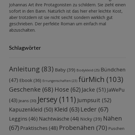
Johannas Art ihre Protagonisten zu schildern. Sie zieht einen
sofort in den Bann. Natürlich ist das hier eher leichte Kost,
aber trotzdem ist sie nicht seicht sondern wirklich gut
geschrieben. Der perfekte Roman um einfach mal
abzuschalten.
Schlagwörter
Anleitung
(83)
Bündchen
Baby
(39)
Bodykleid
(25)
fürMich
(103)
(47)
Ebook
(36)
Errungenschaften
(23)
Geschenke
(68)
Hose
(62)
Jacke
(51)
JaWePu
Jersey
(111)
Jumpsuit
(52)
(43)
Jeans
(30)
Kleid
(63)
Leder
(67)
Kapuzenkleid
(50)
Nähen
Leggins
(46)
Nachtwäsche
(44)
Nicky
(39)
Probenähen
(70)
(67)
Praktisches
(48)
Puschen