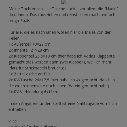
Meine Tochter liebt die Tasche auch – vor allem die “Nadln”
da drinnen. Das rausziehen und reinstecken macht einfach
mega-Spaß!
Für alle, die es nachnähen wollen hier die Maße von den
Teilen
1x Außenteil 40×29 cm
2x Innenteil 21×29 cm
2x Klappenteil 25,5×19 cm (hier habe ich 4x das Klappenteil
gemacht (das werden dann zwei Klappen), weil ich mehr
Platz für Stricknadeln brauchte)
1x Zetteltasche entfällt
2x RV-Tasche 26×17,5 (hier habe ich 4x gemacht, da ich in
die einen Innenseite noch einen RV rein gemacht habe)
1x RV-Verblendung 6x11cm
In den Angaben für den Stoff ist eine Nahtzugabe von 1 cm
enthalten.
Vlies:
1x 38×27 für das Außenteil