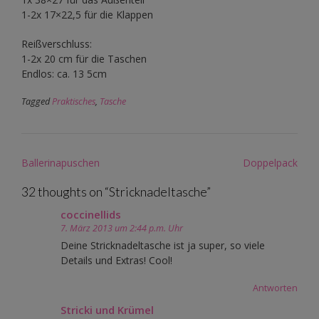
1-2x 17×22,5 für die Klappen
Reißverschluss:
1-2x 20 cm für die Taschen
Endlos: ca. 13 5cm
Tagged
Praktisches
,
Tasche
Post
Ballerinapuschen
Doppelpack
navigation
32 thoughts on “
Stricknadeltasche
”
coccinellids
7. März 2013 um 2:44 p.m. Uhr
Deine Stricknadeltasche ist ja super, so viele
Details und Extras! Cool!
Antworten
Stricki und Krümel