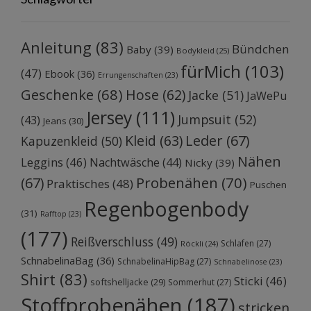
Anleitung
(83)
Bündchen
Baby
(39)
Bodykleid
(25)
fürMich
(103)
(47)
Ebook
(36)
Errungenschaften
(23)
Geschenke
(68)
Hose
(62)
Jacke
(51)
JaWePu
Jersey
(111)
Jumpsuit
(52)
(43)
Jeans
(30)
Kleid
(63)
Leder
(67)
Kapuzenkleid
(50)
Nähen
Leggins
(46)
Nachtwäsche
(44)
Nicky
(39)
Probenähen
(70)
(67)
Praktisches
(48)
Puschen
Regenbogenbody
(31)
Rafftop
(23)
(177)
Reißverschluss
(49)
Schlafen
(27)
Röckli
(24)
SchnabelinaBag
(36)
SchnabelinaHipBag
(27)
Schnabelinose
(23)
Shirt
(83)
Sticki
(46)
softshelljacke
(29)
Sommerhut
(27)
Stoffprobenähen
(187)
stricken