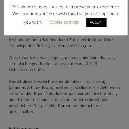
This website uses cookies to improve your experience.
We'll assume you're ok with this, but you can opt-out if
you wish.
Cookie settings
ACCEPT
Genre: Liebesroman
Ich habe Johanna Benden durch Zufall entdeckt und ihre
“Nebelsphäre”-Reihe
geradezu verschlungen.
Zuerst war ich etwas skeptisch, da das hier keine Fantasy
ist und ich eigentlich keine Lust auf einen 0 8 15 –
Liebesroman hatte.
Das ist diese Geschichte aber definitiv nicht. Ich mag
Johannas Art ihre Protagonisten zu schildern. Sie zieht einen
sofort in den Bann. Natürlich ist das hier eher leichte Kost,
aber trotzdem ist sie nicht seicht sondern wirklich gut
geschrieben. Der perfekte Roman um einfach mal
abzuschalten.
Schlagwörter