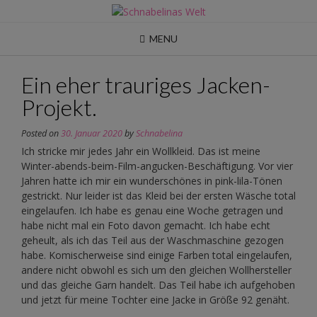
Skip
to
content
MENU
Ein eher trauriges Jacken-
Projekt.
Posted on
30. Januar 2020
by
Schnabelina
Ich stricke mir jedes Jahr ein Wollkleid. Das ist meine
Winter-abends-beim-Film-angucken-Beschäftigung. Vor vier
Jahren hatte ich mir ein wunderschönes in pink-lila-Tönen
gestrickt. Nur leider ist das Kleid bei der ersten Wäsche total
eingelaufen. Ich habe es genau eine Woche getragen und
habe nicht mal ein Foto davon gemacht. Ich habe echt
geheult, als ich das Teil aus der Waschmaschine gezogen
habe. Komischerweise sind einige Farben total eingelaufen,
andere nicht obwohl es sich um den gleichen Wollhersteller
und das gleiche Garn handelt. Das Teil habe ich aufgehoben
und jetzt für meine Tochter eine Jacke in Größe 92 genäht.