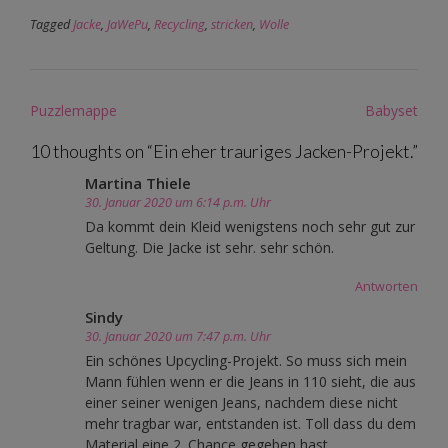
Tagged
Jacke
,
JaWePu
,
Recycling
,
stricken
,
Wolle
Post
Puzzlemappe
Babyset
navigation
10 thoughts on “
Ein eher trauriges Jacken-Projekt.
”
Martina Thiele
30. Januar 2020 um 6:14 p.m. Uhr
Da kommt dein Kleid wenigstens noch sehr gut zur
Geltung. Die Jacke ist sehr. sehr schön.
Antworten
Sindy
30. Januar 2020 um 7:47 p.m. Uhr
Ein schönes Upcycling-Projekt. So muss sich mein
Mann fühlen wenn er die Jeans in 110 sieht, die aus
einer seiner wenigen Jeans, nachdem diese nicht
mehr tragbar war, entstanden ist. Toll dass du dem
Material eine 2. Chance gegeben hast.