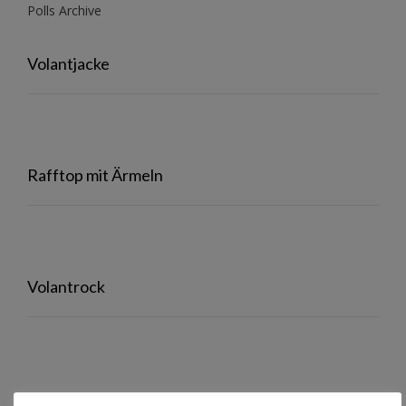
Polls Archive
Volantjacke
Rafftop mit Ärmeln
Volantrock
Auf meinem Ebookreader…