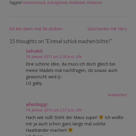
Tagged
Haarschmuck
,
Schrägband
,
Webband
,
Webware
Post
Ich bin dann mal da drüben…
Geschenke mit Herz
navigation
15 thoughts on “
Einmal schick machen bitte!
”
Salsabil
14. Januar 2015 um 2:30 p.m. Uhr
Eine schöne Idee, da muss ich doch gleich bei
meine Mädels mal nachfragen, ob sowas auch
gewünscht wird ((-:
LG gaby
Antworten
allesbiggi
14. Januar 2015 um 2:57 p.m. Uhr
Hach wie süß! Steht der Maus super!
Ich wollte
mir ja auch schon ganz lange mal solche
Haarbänder machen!