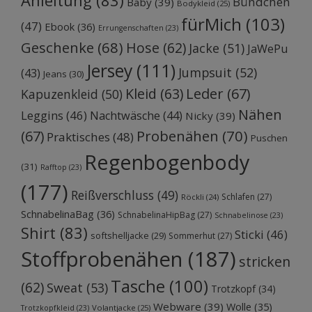
Anleitung
(83)
Bündchen
Baby
(39)
Bodykleid
(25)
fürMich
(103)
(47)
Ebook
(36)
Errungenschaften
(23)
Geschenke
(68)
Hose
(62)
Jacke
(51)
JaWePu
Jersey
(111)
Jumpsuit
(52)
(43)
Jeans
(30)
Kleid
(63)
Leder
(67)
Kapuzenkleid
(50)
Nähen
Leggins
(46)
Nachtwäsche
(44)
Nicky
(39)
Probenähen
(70)
(67)
Praktisches
(48)
Puschen
Regenbogenbody
(31)
Rafftop
(23)
(177)
Reißverschluss
(49)
Schlafen
(27)
Röckli
(24)
SchnabelinaBag
(36)
SchnabelinaHipBag
(27)
Schnabelinose
(23)
Shirt
(83)
Sticki
(46)
softshelljacke
(29)
Sommerhut
(27)
Stoffprobenähen
(187)
stricken
Tasche
(100)
(62)
Sweat
(53)
Trotzkopf
(34)
Webware
(39)
Wolle
(35)
Volantjacke
(25)
Trotzkopfkleid
(23)