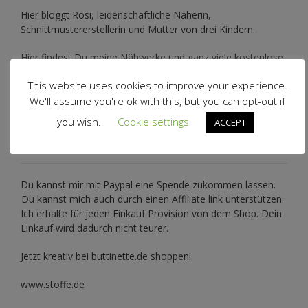
Hier bloggt Rosi, leidenschaftliche Näherin,
Schnittmustererstellerin und Mutter von drei Kindern.
Hier findest Du meine Nähwerke und ganz viele kostenlose
Anleitungen und Schnittmuster.
This website uses cookies to improve your experience.
We'll assume you're ok with this, but you can opt-out if
you wish.
Cookie settings
ACCEPT
Du möchtest meine Arbeit unterstützen?
Du kannst mir mit
Paypal
eine Spende zukommen lassen.
Du kannst mich auch durch einen Affiliate link unterstützen.
Ich erhalte für jeden Einkauf Provision von dem Shop. Dein
Einkauf wird dadurch nicht teurer.
Jetzt kreativ bei buttinette.de shoppen!
www.stoffe.de