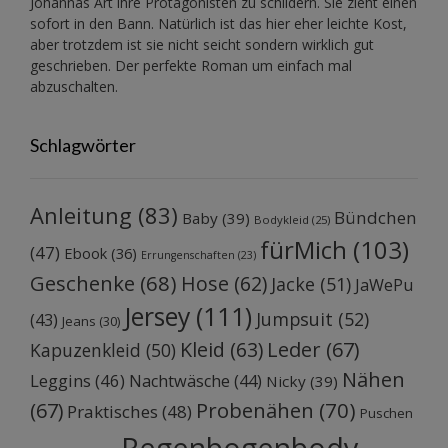
Johannas Art ihre Protagonisten zu schildern. Sie zieht einen
sofort in den Bann. Natürlich ist das hier eher leichte Kost,
aber trotzdem ist sie nicht seicht sondern wirklich gut
geschrieben. Der perfekte Roman um einfach mal
abzuschalten.
Schlagwörter
Anleitung
(83)
Bündchen
Baby
(39)
Bodykleid
(25)
fürMich
(103)
(47)
Ebook
(36)
Errungenschaften
(23)
Geschenke
(68)
Hose
(62)
Jacke
(51)
JaWePu
Jersey
(111)
Jumpsuit
(52)
(43)
Jeans
(30)
Kleid
(63)
Leder
(67)
Kapuzenkleid
(50)
Nähen
Leggins
(46)
Nachtwäsche
(44)
Nicky
(39)
Probenähen
(70)
(67)
Praktisches
(48)
Puschen
Regenbogenbody