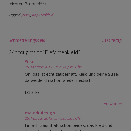
leichten Balloneffekt.
Tagged
Jersey
,
Kapuzenkleid
Post
Schmetterlingskleid
UFO fertig!
navigation
24 thoughts on “
Elefantenkleid
”
Silke
25. Februar 2013 um 4:34 p.m. Uhr
Oh ,das ist echt zauberhaft, Kleid und deine Süße,
da werde ich schon wieder neidisch!
LG Silke
Antworten
maladudesign
25. Februar 2013 um 4:35 p.m. Uhr
Einfach traumhaft schön beides, das Kleid und