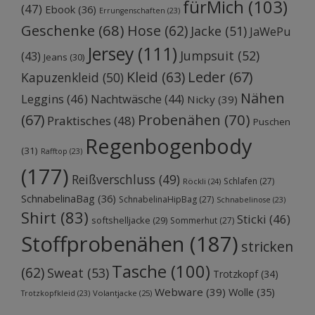
fürMich
(103)
(47)
Ebook
(36)
Errungenschaften
(23)
Geschenke
(68)
Hose
(62)
Jacke
(51)
JaWePu
Jersey
(111)
Jumpsuit
(52)
(43)
Jeans
(30)
Kleid
(63)
Leder
(67)
Kapuzenkleid
(50)
Nähen
Leggins
(46)
Nachtwäsche
(44)
Nicky
(39)
Probenähen
(70)
(67)
Praktisches
(48)
Puschen
Regenbogenbody
(31)
Rafftop
(23)
(177)
Reißverschluss
(49)
Schlafen
(27)
Röckli
(24)
SchnabelinaBag
(36)
SchnabelinaHipBag
(27)
Schnabelinose
(23)
Shirt
(83)
Sticki
(46)
softshelljacke
(29)
Sommerhut
(27)
Stoffprobenähen
(187)
stricken
Tasche
(100)
(62)
Sweat
(53)
Trotzkopf
(34)
Webware
(39)
Wolle
(35)
Volantjacke
(25)
Trotzkopfkleid
(23)