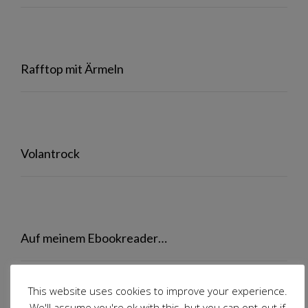
Rafftop mit Ärmeln
Volantrock
Auf meinem Ebookreader…
This website uses cookies to improve your experience.
We'll assume you're ok with this, but you can opt-out if