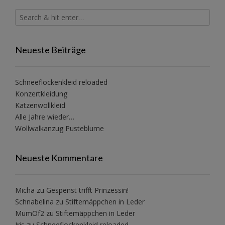
Neueste Beiträge
Schneeflockenkleid reloaded
Konzertkleidung
Katzenwollkleid
Alle Jahre wieder…
Wollwalkanzug Pusteblume
Neueste Kommentare
Micha
zu
Gespenst trifft Prinzessin!
Schnabelina
zu
Stiftemäppchen in Leder
MumOf2
zu
Stiftemäppchen in Leder
Iris
zu
Schneeflockenkleid reloaded