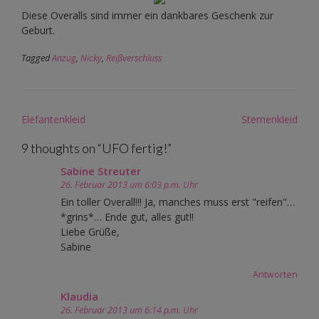
Diese Overalls sind immer ein dankbares Geschenk zur
Geburt.
Tagged
Anzug
,
Nicky
,
Reißverschluss
Post
Elefantenkleid
Sternenkleid
navigation
9 thoughts on “
UFO fertig!
”
Sabine Streuter
26. Februar 2013 um 6:03 p.m. Uhr
Ein toller Overall!!! Ja, manches muss erst "reifen"…
*grins*… Ende gut, alles gut!!
Liebe Grüße,
Sabine
Antworten
Klaudia
26. Februar 2013 um 6:14 p.m. Uhr