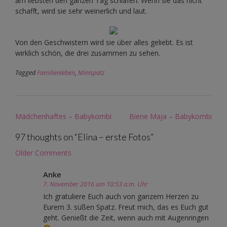
am liebsten den ganzen Tag schlafen. Wenn sie das nicht
schafft, wird sie sehr weinerlich und laut.
Von den Geschwistern wird sie über alles geliebt. Es ist
wirklich schön, die drei zusammen zu sehen.
Tagged
Familienleben
,
Minispatz
Post
Mädchenhaftes – Babykombi
Biene Maja – Babykombi
navigation
97 thoughts on “
Elina – erste Fotos
”
Comment
Older Comments
navigation
Anke
7. November 2016 um 10:53 a.m. Uhr
Ich gratuliere Euch auch von ganzem Herzen zu
Eurem 3. süßen Spatz. Freut mich, das es Euch gut
geht. Genießt die Zeit, wenn auch mit Augenringen