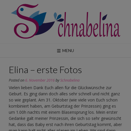
Skip
to
content
MENU
Elina – erste Fotos
Posted on
6. November 2016
by
Schnabelina
Vielen lieben Dank Euch allen für die Glückwünsche zur
Geburt. Es ging dann doch alles sehr schnell und nicht ganz
so wie geplant. Am 31. Oktober (wie viele von Euch schon
kombiniert haben, am Geburtstag der Prinzessin) ging es
um 1.00h nachts mit einem Blasensprung los. Mein erster
Gedanke galt meiner Prinzessin, die sich so sehr gewünscht
hat, dass das Baby erst nach ihren Geburtstag kommt, aber
man kann halt nicht alles planen im Leben. Wir sind dann