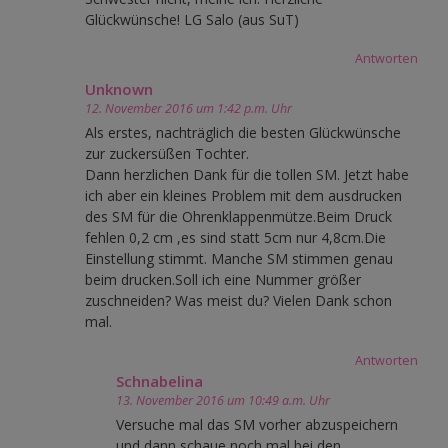
Glückwünsche! LG Salo (aus SuT)
Antworten
Unknown
12. November 2016 um 1:42 p.m. Uhr
Als erstes, nachträglich die besten Glückwünsche
zur zuckersüßen Tochter.
Dann herzlichen Dank für die tollen SM. Jetzt habe
ich aber ein kleines Problem mit dem ausdrucken
des SM für die Ohrenklappenmütze.Beim Druck
fehlen 0,2 cm ,es sind statt 5cm nur 4,8cm.Die
Einstellung stimmt. Manche SM stimmen genau
beim drucken.Soll ich eine Nummer größer
zuschneiden? Was meist du? Vielen Dank schon
mal.
Antworten
Schnabelina
13. November 2016 um 10:49 a.m. Uhr
Versuche mal das SM vorher abzuspeichern
und dann schaue noch mal bei den