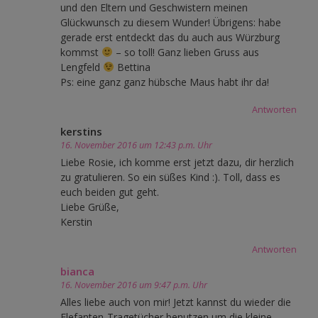
und den Eltern und Geschwistern meinen
Glückwunsch zu diesem Wunder! Übrigens: habe
gerade erst entdeckt das du auch aus Würzburg
kommst
– so toll! Ganz lieben Gruss aus
Lengfeld
Bettina
Ps: eine ganz ganz hübsche Maus habt ihr da!
Antworten
kerstins
16. November 2016 um 12:43 p.m. Uhr
Liebe Rosie, ich komme erst jetzt dazu, dir herzlich
zu gratulieren. So ein süßes Kind :). Toll, dass es
euch beiden gut geht.
Liebe Grüße,
Kerstin
Antworten
bianca
16. November 2016 um 9:47 p.m. Uhr
Alles liebe auch von mir! Jetzt kannst du wieder die
Elefanten-Tragetücher benutzen um die kleine