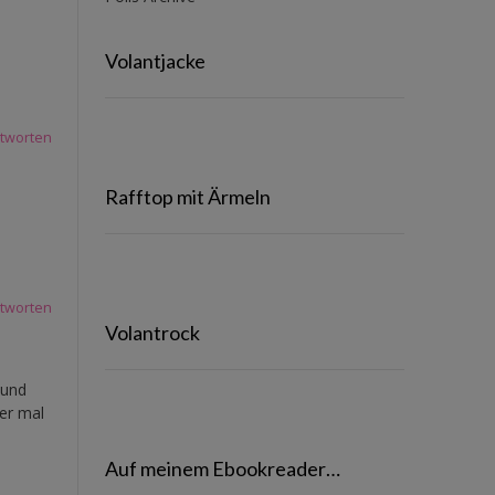
Volantjacke
tworten
Rafftop mit Ärmeln
tworten
Volantrock
 und
der mal
Auf meinem Ebookreader…