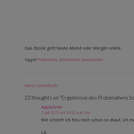
Das Ebook geht heute Abend oder Morgen online.
Tagged
Probenähen
,
Schnabelinas Sonnenschein
Post
Ganz romantisch
navigation
22 thoughts on “
Ergebnisse des Probenähens Sc
Applytree
7. Juli 2012 um 10:52 a.m. Uhr
Wie schön!!! Ich freu mich schon so drauf, ich m
Lg,