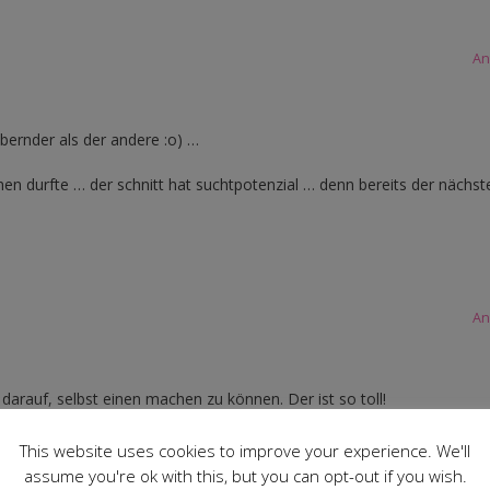
An
aubernder als der andere :o) …
en durfte … der schnitt hat suchtpotenzial … denn bereits der nächste 
An
darauf, selbst einen machen zu können. Der ist so toll!
An
This website uses cookies to improve your experience. We'll
assume you're ok with this, but you can opt-out if you wish.