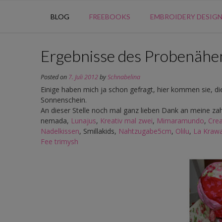
BLOG
FREEBOOKS
EMBROIDERY DESIG
Ergebnisse des Probenähe
Posted on
7. Juli 2012
by
Schnabelina
Einige haben mich ja schon gefragt, hier kommen sie, d
Sonnenschein.
An dieser Stelle noch mal ganz lieben Dank an meine za
nemada,
Lunajus
,
Kreativ mal zwei
,
Mimaramundo
,
Cre
Nadelkissen
, Smillakids,
Nahtzugabe5cm
,
Olilu
,
La Krawa
Fee
trimysh