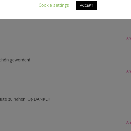
Cookie settings
ACCEPT
edingt ausprobieren, auch wenn meine Zwillis noch ein bisschen klein
An
o schön geworden!
An
üte zu nähen :O)-DANKE!!!
An