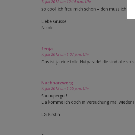
7. Juli 2012 um 12:14 p.m. Uhr
so cool! ich freu mich schon – den muss ich unb
Liebe Grüsse
Nicole
fenja
7. Juli 2012 um 1:07 p.m. Uhr
Das ist ja eine tolle Hutparade! die sind alle s
Nachbarzwerg
7. Juli 2012 um 1:55 p.m. Uhr
Suuuupergut!
Da komme ich doch in Versuchung mal wieder H
LG Kirstin