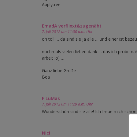
Applytree
EmadA verflixxt&zugenäht
7. Juli 2012 um 11:00 a.m. Uhr
oh toll … da sind sie ja alle … und einer ist bez
nochmals vielen lieben dank … das ich probe näh
arbeit :o) …
Ganz liebe Grüße
Bea
FiLuMas
7. Juli 2012 um 11:29 a.m. Uhr
Wunderschön sind sie alle! Ich freue mich schon 
Nici