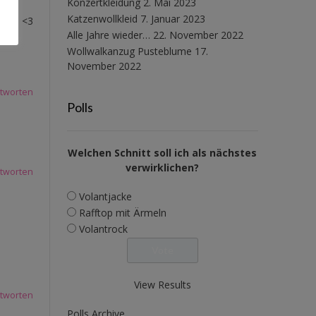
Konzertkleidung
2. Mai 2023
Katzenwollkleid
7. Januar 2023
 sind <3
Alle Jahre wieder…
22. November 2022
Wollwalkanzug Pusteblume
17.
November 2022
tworten
Polls
Welchen Schnitt soll ich als nächstes
verwirklichen?
tworten
Volantjacke
Rafftop mit Ärmeln
Volantrock
View Results
tworten
Polls Archive