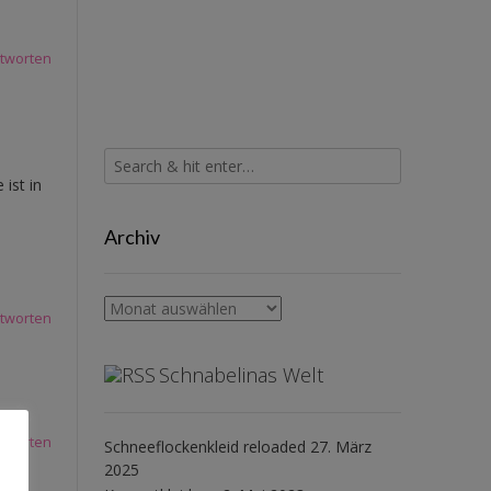
tworten
ist in
Archiv
Archiv
tworten
Schnabelinas Welt
tworten
Schneeflockenkleid reloaded
27. März
2025