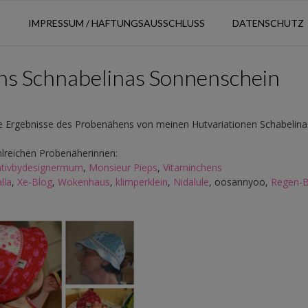
N
IMPRESSUM / HAFTUNGSAUSSCHLUSS
DATENSCHUTZ
ns Schnabelinas Sonnenschein
ie Ergebnisse des Probenähens von meinen Hutvariationen Schabelina
hlreichen Probenäherinnen:
ativbydesignermum
,
Monsieur Pieps
,
Vitaminchens
lla
,
Xe-Blog
,
Wokenhaus
,
klimperklein
,
Nidalule
, oosannyoo,
Regen-