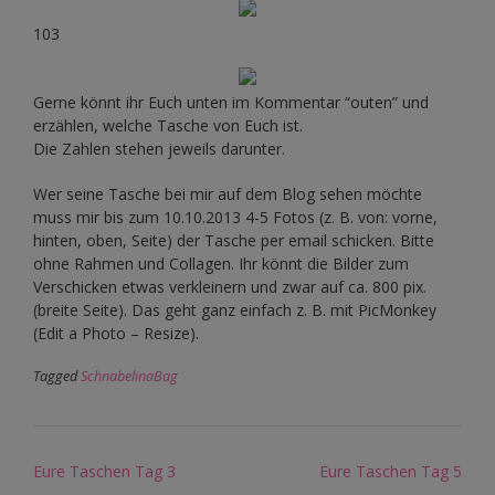
103
Gerne könnt ihr Euch unten im Kommentar “outen” und
erzählen, welche Tasche von Euch ist.
Die Zahlen stehen jeweils darunter.
Wer seine Tasche bei mir auf dem Blog sehen möchte
muss mir bis zum 10.10.2013 4-5 Fotos (z. B. von: vorne,
hinten, oben, Seite) der Tasche per email schicken. Bitte
ohne Rahmen und Collagen. Ihr könnt die Bilder zum
Verschicken etwas verkleinern und zwar auf ca. 800 pix.
(breite Seite). Das geht ganz einfach z. B. mit PicMonkey
(Edit a Photo – Resize).
Tagged
SchnabelinaBag
Post
Eure Taschen Tag 3
Eure Taschen Tag 5
navigation