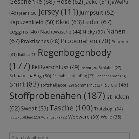
Geschenke
(68)
Hose
(62)
Jacke
(51)
JaWePu
Jersey
(111)
Jumpsuit
(52)
(43)
Jeans
(30)
Kleid
(63)
Leder
(67)
Kapuzenkleid
(50)
Nähen
Leggins
(46)
Nachtwäsche
(44)
Nicky
(39)
Probenähen
(70)
(67)
Praktisches
(48)
Puschen
Regenbogenbody
(31)
Rafftop
(23)
(177)
Reißverschluss
(49)
Schlafen
(27)
Röckli
(24)
SchnabelinaBag
(36)
SchnabelinaHipBag
(27)
Schnabelinose
(23)
Shirt
(83)
Sticki
(46)
softshelljacke
(29)
Sommerhut
(27)
Stoffprobenähen
(187)
stricken
Tasche
(100)
(62)
Sweat
(53)
Trotzkopf
(34)
Webware
(39)
Wolle
(35)
Volantjacke
(25)
Trotzkopfkleid
(23)