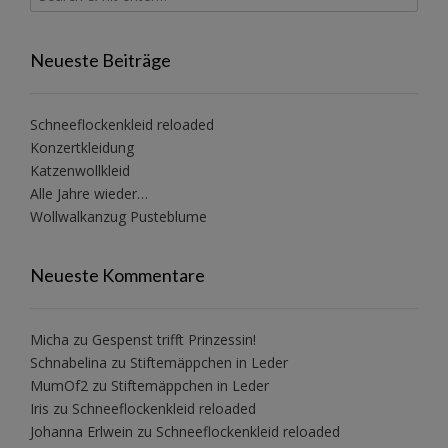
Neueste Beiträge
Schneeflockenkleid reloaded
Konzertkleidung
Katzenwollkleid
Alle Jahre wieder…
Wollwalkanzug Pusteblume
Neueste Kommentare
Micha
zu
Gespenst trifft Prinzessin!
Schnabelina
zu
Stiftemäppchen in Leder
MumOf2
zu
Stiftemäppchen in Leder
Iris
zu
Schneeflockenkleid reloaded
Johanna Erlwein
zu
Schneeflockenkleid reloaded