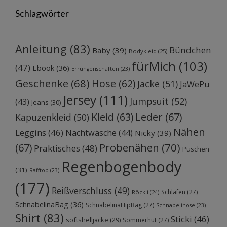
Schlagwörter
Anleitung
(83)
Bündchen
Baby
(39)
Bodykleid
(25)
fürMich
(103)
(47)
Ebook
(36)
Errungenschaften
(23)
Geschenke
(68)
Hose
(62)
Jacke
(51)
JaWePu
Jersey
(111)
Jumpsuit
(52)
(43)
Jeans
(30)
Kleid
(63)
Leder
(67)
Kapuzenkleid
(50)
Nähen
Leggins
(46)
Nachtwäsche
(44)
Nicky
(39)
Probenähen
(70)
(67)
Praktisches
(48)
Puschen
Regenbogenbody
(31)
Rafftop
(23)
(177)
Reißverschluss
(49)
Schlafen
(27)
Röckli
(24)
SchnabelinaBag
(36)
SchnabelinaHipBag
(27)
Schnabelinose
(23)
Shirt
(83)
Sticki
(46)
softshelljacke
(29)
Sommerhut
(27)