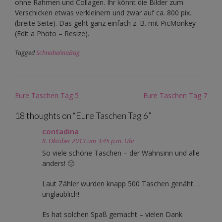
ohne Rahmen und Collagen. Ihr könnt die Bilder zum
Verschicken etwas verkleinern und zwar auf ca. 800 pix.
(breite Seite). Das geht ganz einfach z. B. mit PicMonkey
(Edit a Photo – Resize).
Tagged
SchnabelinaBag
Post
Eure Taschen Tag 5
Eure Taschen Tag 7
navigation
18 thoughts on “
Eure Taschen Tag 6
”
contadina
8. Oktober 2013 um 3:45 p.m. Uhr
So viele schöne Taschen – der Wahnsinn und alle
anders! 🙂
Laut Zähler wurden knapp 500 Taschen genäht …
unglaublich!
Es hat solchen Spaß gemacht – vielen Dank