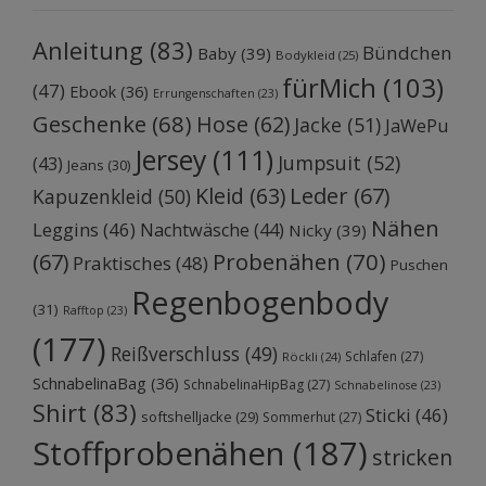
Anleitung
(83)
Bündchen
Baby
(39)
Bodykleid
(25)
fürMich
(103)
(47)
Ebook
(36)
Errungenschaften
(23)
Geschenke
(68)
Hose
(62)
Jacke
(51)
JaWePu
Jersey
(111)
Jumpsuit
(52)
(43)
Jeans
(30)
Kleid
(63)
Leder
(67)
Kapuzenkleid
(50)
Nähen
Leggins
(46)
Nachtwäsche
(44)
Nicky
(39)
Probenähen
(70)
(67)
Praktisches
(48)
Puschen
Regenbogenbody
(31)
Rafftop
(23)
(177)
Reißverschluss
(49)
Schlafen
(27)
Röckli
(24)
SchnabelinaBag
(36)
SchnabelinaHipBag
(27)
Schnabelinose
(23)
Shirt
(83)
Sticki
(46)
softshelljacke
(29)
Sommerhut
(27)
Stoffprobenähen
(187)
stricken