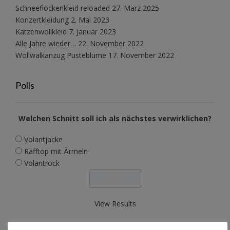
Schneeflockenkleid reloaded
27. März 2025
Konzertkleidung
2. Mai 2023
Katzenwollkleid
7. Januar 2023
Alle Jahre wieder…
22. November 2022
Wollwalkanzug Pusteblume
17. November 2022
Polls
Welchen Schnitt soll ich als nächstes verwirklichen?
Volantjacke
Rafftop mit Ärmeln
Volantrock
View Results
Polls Archive