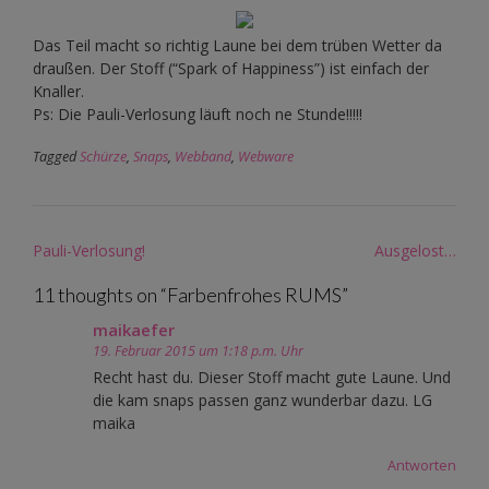
Das Teil macht so richtig Laune bei dem trüben Wetter da
draußen. Der Stoff (“Spark of Happiness”) ist einfach der
Knaller.
Ps: Die Pauli-Verlosung läuft noch ne Stunde!!!!!
Tagged
Schürze
,
Snaps
,
Webband
,
Webware
Post
Pauli-Verlosung!
Ausgelost…
navigation
11 thoughts on “
Farbenfrohes RUMS
”
maikaefer
19. Februar 2015 um 1:18 p.m. Uhr
Recht hast du. Dieser Stoff macht gute Laune. Und
die kam snaps passen ganz wunderbar dazu. LG
maika
Antworten