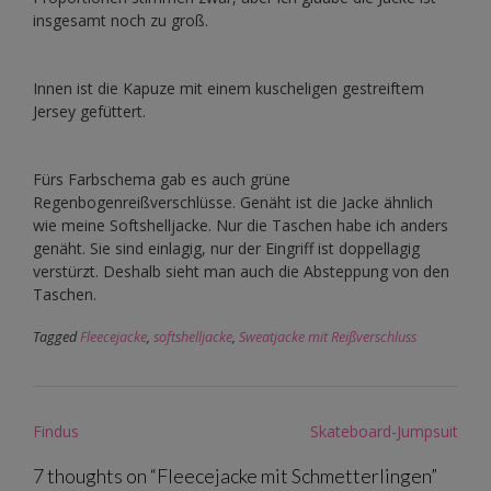
insgesamt noch zu groß.
Innen ist die Kapuze mit einem kuscheligen gestreiftem
Jersey gefüttert.
Fürs Farbschema gab es auch grüne
Regenbogenreißverschlüsse. Genäht ist die Jacke ähnlich
wie meine Softshelljacke. Nur die Taschen habe ich anders
genäht. Sie sind einlagig, nur der Eingriff ist doppellagig
verstürzt. Deshalb sieht man auch die Absteppung von den
Taschen.
Tagged
Fleecejacke
,
softshelljacke
,
Sweatjacke mit Reißverschluss
Post
Findus
Skateboard-Jumpsuit
navigation
7 thoughts on “
Fleecejacke mit Schmetterlingen
”