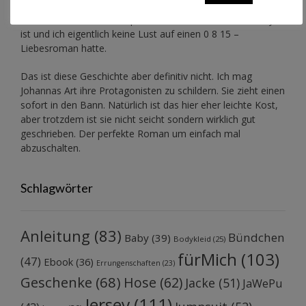
Zuerst war ich etwas skeptisch, da das hier keine Fantasy
ist und ich eigentlich keine Lust auf einen 0 8 15 –
Liebesroman hatte.
Das ist diese Geschichte aber definitiv nicht. Ich mag
Johannas Art ihre Protagonisten zu schildern. Sie zieht einen
sofort in den Bann. Natürlich ist das hier eher leichte Kost,
aber trotzdem ist sie nicht seicht sondern wirklich gut
geschrieben. Der perfekte Roman um einfach mal
abzuschalten.
Schlagwörter
Anleitung
(83)
Bündchen
Baby
(39)
Bodykleid
(25)
fürMich
(103)
(47)
Ebook
(36)
Errungenschaften
(23)
Geschenke
(68)
Hose
(62)
Jacke
(51)
JaWePu
Jersey
(111)