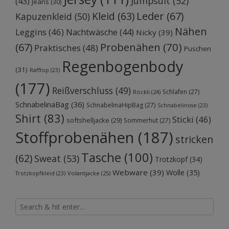
Jumpsuit
(52)
(43)
Jeans
(30)
Kleid
(63)
Leder
(67)
Kapuzenkleid
(50)
Nähen
Leggins
(46)
Nachtwäsche
(44)
Nicky
(39)
Probenähen
(70)
(67)
Praktisches
(48)
Puschen
Regenbogenbody
(31)
Rafftop
(23)
(177)
Reißverschluss
(49)
Schlafen
(27)
Röckli
(24)
SchnabelinaBag
(36)
SchnabelinaHipBag
(27)
Schnabelinose
(23)
Shirt
(83)
Sticki
(46)
softshelljacke
(29)
Sommerhut
(27)
Stoffprobenähen
(187)
stricken
Tasche
(100)
(62)
Sweat
(53)
Trotzkopf
(34)
Webware
(39)
Wolle
(35)
Volantjacke
(25)
Trotzkopfkleid
(23)