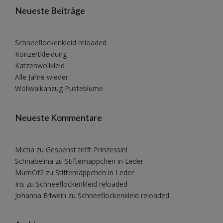
Neueste Beiträge
Schneeflockenkleid reloaded
Konzertkleidung
Katzenwollkleid
Alle Jahre wieder…
Wollwalkanzug Pusteblume
Neueste Kommentare
Micha
zu
Gespenst trifft Prinzessin!
Schnabelina
zu
Stiftemäppchen in Leder
MumOf2
zu
Stiftemäppchen in Leder
Iris
zu
Schneeflockenkleid reloaded
Johanna Erlwein
zu
Schneeflockenkleid reloaded