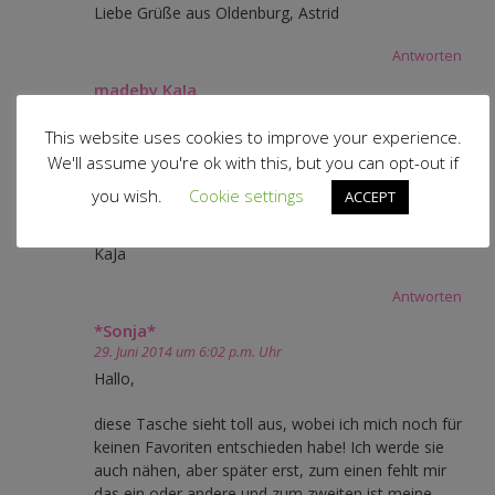
Liebe Grüße aus Oldenburg, Astrid
Antworten
madeby KaJa
29. Juni 2014 um 5:03 p.m. Uhr
This website uses cookies to improve your experience.
Oh super.
Ich versuche dieses Mal dabei zu sein.
We'll assume you're ok with this, but you can opt-out if
Freu mich schon riesig auf die Hüfttasche und bin
you wish.
Cookie settings
ACCEPT
gespannt, wie sie sich nähen lässt…
LG
KaJa
Antworten
*Sonja*
29. Juni 2014 um 6:02 p.m. Uhr
Hallo,
diese Tasche sieht toll aus, wobei ich mich noch für
keinen Favoriten entschieden habe! Ich werde sie
auch nähen, aber später erst, zum einen fehlt mir
das ein oder andere und zum zweiten ist meine