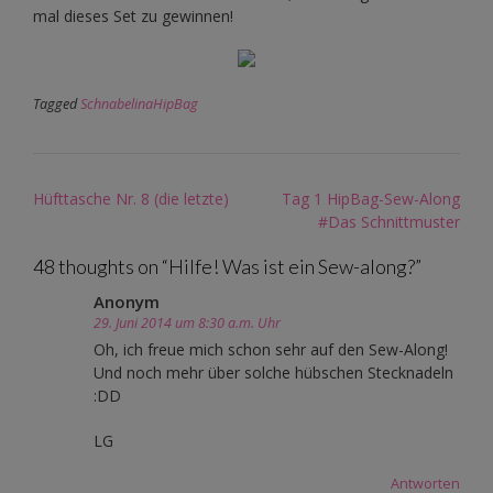
mal dieses Set zu gewinnen!
Tagged
SchnabelinaHipBag
Post
Hüfttasche Nr. 8 (die letzte)
Tag 1 HipBag-Sew-Along
navigation
#Das Schnittmuster
48 thoughts on “
Hilfe! Was ist ein Sew-along?
”
Anonym
29. Juni 2014 um 8:30 a.m. Uhr
Oh, ich freue mich schon sehr auf den Sew-Along!
Und noch mehr über solche hübschen Stecknadeln
:DD
LG
Antworten