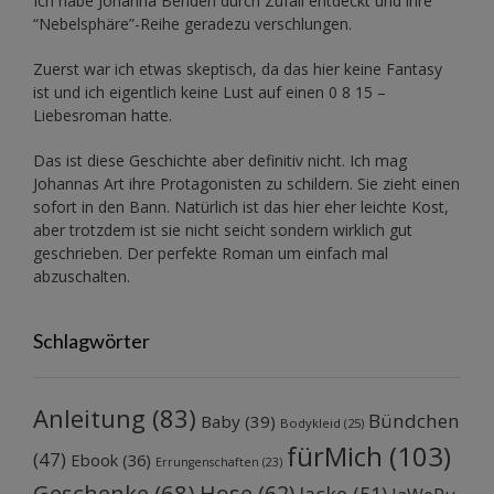
Ich habe Johanna Benden durch Zufall entdeckt und ihre
“Nebelsphäre”-Reihe
geradezu verschlungen.
Zuerst war ich etwas skeptisch, da das hier keine Fantasy
ist und ich eigentlich keine Lust auf einen 0 8 15 –
Liebesroman hatte.
Das ist diese Geschichte aber definitiv nicht. Ich mag
Johannas Art ihre Protagonisten zu schildern. Sie zieht einen
sofort in den Bann. Natürlich ist das hier eher leichte Kost,
aber trotzdem ist sie nicht seicht sondern wirklich gut
geschrieben. Der perfekte Roman um einfach mal
abzuschalten.
Schlagwörter
Anleitung
(83)
Bündchen
Baby
(39)
Bodykleid
(25)
fürMich
(103)
(47)
Ebook
(36)
Errungenschaften
(23)
Geschenke
(68)
Hose
(62)