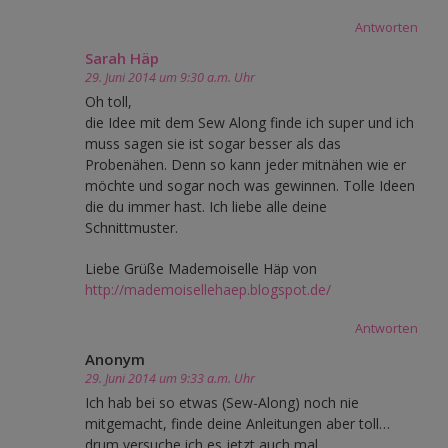
Antworten
Sarah Häp
29. Juni 2014 um 9:30 a.m. Uhr
Oh toll,
die Idee mit dem Sew Along finde ich super und ich
muss sagen sie ist sogar besser als das
Probenähen. Denn so kann jeder mitnähen wie er
möchte und sogar noch was gewinnen. Tolle Ideen
die du immer hast. Ich liebe alle deine
Schnittmuster.
Liebe Grüße Mademoiselle Häp von
http://mademoisellehaep.blogspot.de/
Antworten
Anonym
29. Juni 2014 um 9:33 a.m. Uhr
Ich hab bei so etwas (Sew-Along) noch nie
mitgemacht, finde deine Anleitungen aber toll…
drum versuche ich es jetzt auch mal.